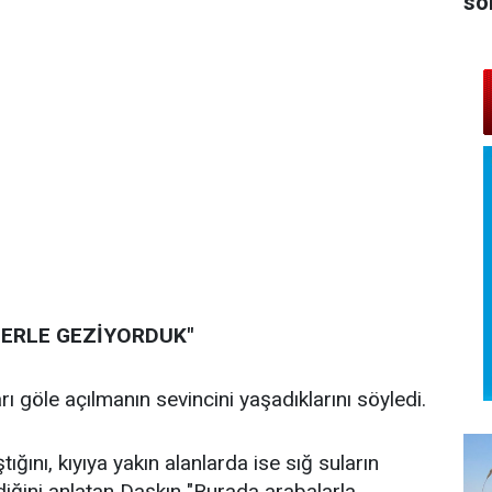
sö
ERLE GEZİYORDUK"
ı göle açılmanın sevincini yaşadıklarını söyledi.
ğını, kıyıya yakın alanlarda ise sığ suların
diğini anlatan Daşkın "Burada arabalarla,