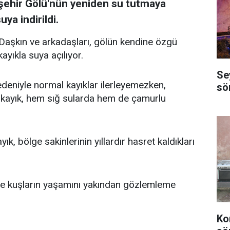
kşehir Gölü'nün yeniden su tutmaya
ya indirildi.
Daşkın ve arkadaşları, gölün kendine özgü
ayıkla suya açılıyor.
Se
edeniyle normal kayıklar ilerleyemezken,
sö
kayık, hem sığ sularda hem de çamurlu
ık, bölge sakinlerinin yıllardır hasret kaldıkları
 ve kuşların yaşamını yakından gözlemleme
Ko