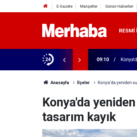
E-Gazete
Manşetler
Günün Haberleri
RESMI 
 Emekli aylığında büyük erime
24
09:10
Konya'd
Anasayfa
İlçeler
Konya'da yeniden su 
Konya'da yeniden 
tasarım kayık