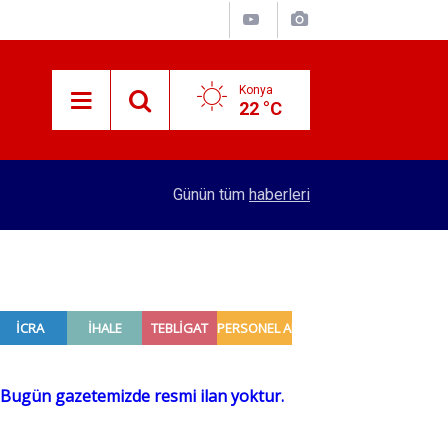
Konya
22 °C
16:50
Türkiye'nin su markası yerli kola üretti! 81 ilde s
Günün tüm
haberleri