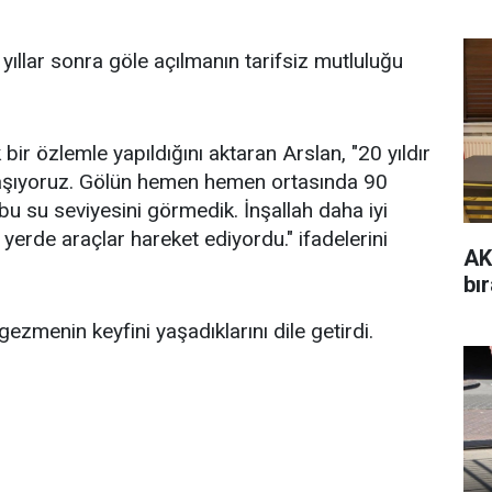
llar sonra göle açılmanın tarifsiz mutluluğu
 bir özlemle yapıldığını aktaran Arslan, "20 yıldır
laşıyoruz. Gölün hemen hemen ortasında 90
r bu su seviyesini görmedik. İnşallah daha iyi
erde araçlar hareket ediyordu." ifadelerini
AK
bır
zmenin keyfini yaşadıklarını dile getirdi.