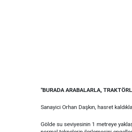
"BURADA ARABALARLA, TRAKTÖRL
Sanayici Orhan Daşkın, hasret kaldıklar
Gölde su seviyesinin 1 metreye yaklaştı
normal teknelerin ilerlemesini engelle