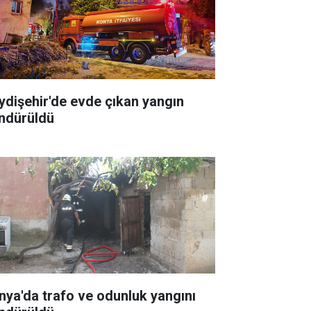
ydişehir'de evde çıkan yangın
ndürüldü
nya'da trafo ve odunluk yangını