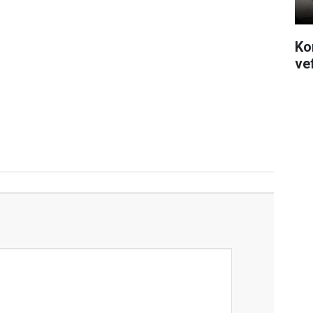
Ko
vef