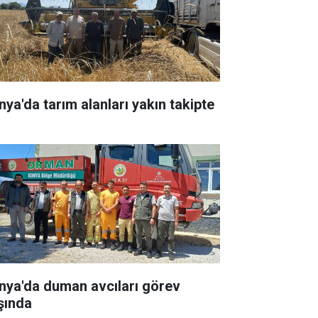
nya'da tarım alanları yakın takipte
nya'da duman avcıları görev
şında