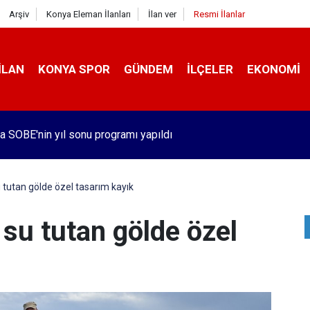
Arşiv
Konya Eleman İlanları
İlan ver
Resmi İlanlar
İLAN
KONYA SPOR
GÜNDEM
İLÇELER
EKONOMI
a SOBE'nin yıl sonu programı yapıldı
tutan gölde özel tasarım kayık
su tutan gölde özel