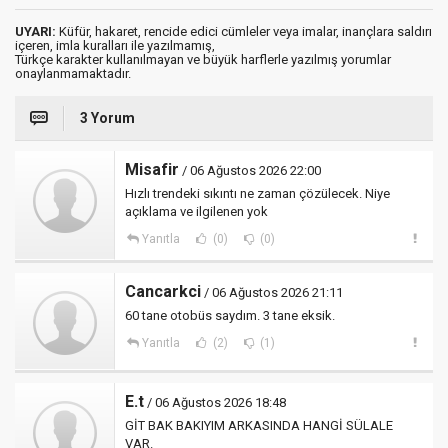
UYARI:
Küfür, hakaret, rencide edici cümleler veya imalar, inançlara saldırı
içeren, imla kuralları ile yazılmamış,
Türkçe karakter kullanılmayan ve büyük harflerle yazılmış yorumlar
onaylanmamaktadır.
3 Yorum
Misafir
/ 06 Ağustos 2026 22:00
Hızlı trendeki sıkıntı ne zaman çözülecek. Niye
açıklama ve ilgilenen yok
Yanıtla
(0)
(0)
Cancarkci
/ 06 Ağustos 2026 21:11
60 tane otobüs saydım. 3 tane eksik.
Yanıtla
(2)
(1)
E.t
/ 06 Ağustos 2026 18:48
GİT BAK BAKIYIM ARKASINDA HANGİ SÜLALE
VAR.