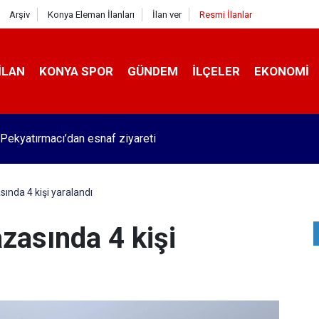
Arşiv
Konya Eleman İlanları
İlan ver
Resmi İlanlar
İLAN
KONYA SPOR
GÜNDEM
İLÇELER
EKONOMI
Pekyatırmacı’dan esnaf ziyareti
sında 4 kişi yaralandı
azasında 4 kişi