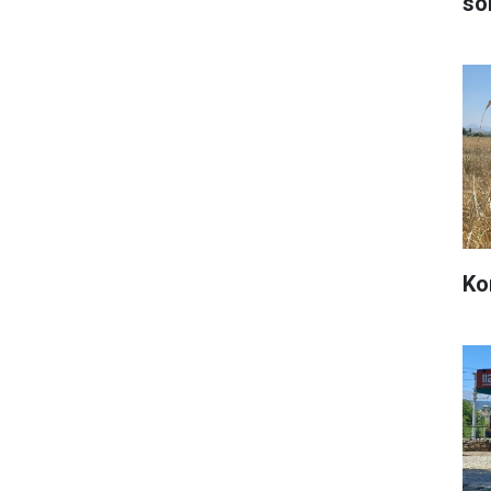
sö
Ko