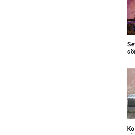
Se
sö
Ko