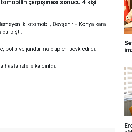
otomobilin çarpışması sonucu 4 kişi
ilemeyen iki otomobil, Beyşehir - Konya kara
 çarpıştı.
Se
ye, polis ve jandarma ekipleri sevk edildi.
imz
 hastanelere kaldırıldı.
Er