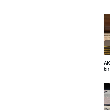
AK
bır