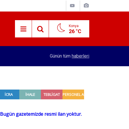
Konya
26 °C
15:38
Konyalı patron 70 bin TL maaşla personel arıyor!
Günün tüm
haberleri