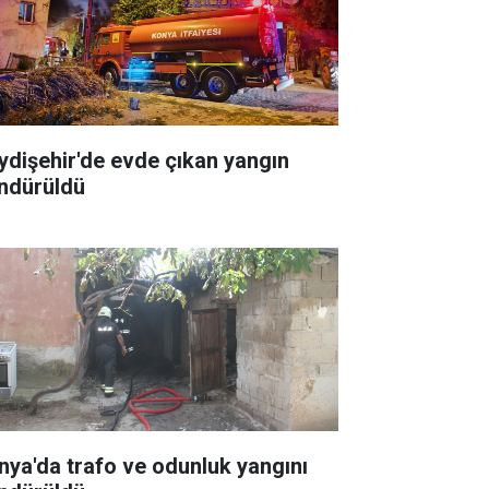
ydişehir'de evde çıkan yangın
ndürüldü
nya'da trafo ve odunluk yangını