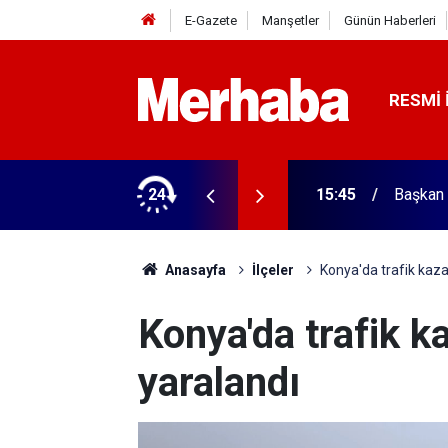
E-Gazete
Manşetler
Günün Haberleri
RESMI 
ğitim Kampüsü'ne ziyaret
24
15:45
Başkan 
Anasayfa
İlçeler
Konya'da trafik kaza
Konya'da trafik k
yaralandı