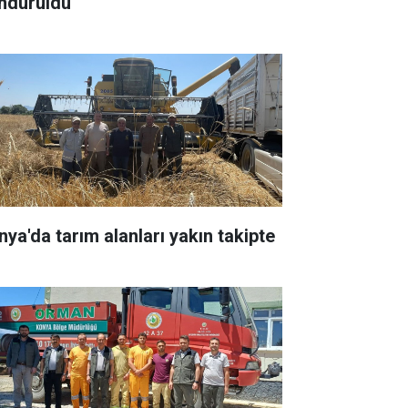
ndürüldü
nya'da tarım alanları yakın takipte