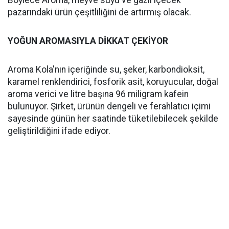
Böylece Aroma, meyve suyu ve gazlı içecek
pazarındaki ürün çeşitliliğini de artırmış olacak.
YOĞUN AROMASIYLA DİKKAT ÇEKİYOR
Aroma Kola'nın içeriğinde su, şeker, karbondioksit,
karamel renklendirici, fosforik asit, koruyucular, doğal
aroma verici ve litre başına 96 miligram kafein
bulunuyor. Şirket, ürünün dengeli ve ferahlatıcı içimi
sayesinde günün her saatinde tüketilebilecek şekilde
geliştirildiğini ifade ediyor.