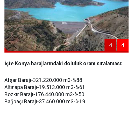
4
4
İşte Konya barajlarındaki doluluk oranı sıralaması:
Afşar Barajı-321.220.000 m3-%88
Altınapa Barajı-19.513.000 m3-%61
Bozkır Barajı-176.440.000 m3-%50
Bağbaşı Barajı-37.460.000 m3-%19