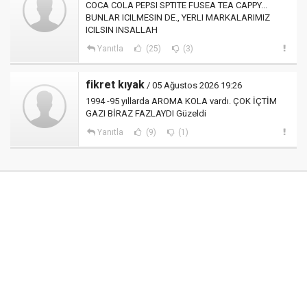
COCA COLA PEPSI SPTITE FUSEA TEA CAPPY...
BUNLAR ICILMESIN DE., YERLI MARKALARIMIZ
ICILSIN INSALLAH
Yanıtla
(25)
(3)
fikret kıyak
/ 05 Ağustos 2026 19:26
1994 -95 yıllarda AROMA KOLA vardı. ÇOK İÇTİM
GAZI BİRAZ FAZLAYDI Güzeldi
Yanıtla
(9)
(1)