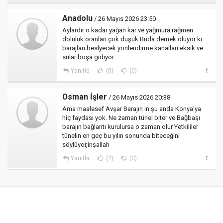
Anadolu
/ 26 Mayıs 2026 23:50
Aylardır o kadar yağan kar ve yağmura rağmen
doluluk oranları çok düşük Buda demek oluyor ki
barajları beslyecek yönlendirme kanalları eksik ve
sular boşa gidiyor..
Yanıtla
(0)
(0)
Osman İşler
/ 26 Mayıs 2026 20:38
Ama maalesef Avşar Barajın ın şu anda Konya'ya
hiç faydası yok. Ne zaman tünel biter ve Bağbaşı
barajın bağlantı kurulursa o zaman olur Yetkililer
tünelin en geç bu yılın sonunda biteceğini
söylüyor,inşallah
Yanıtla
(2)
(0)