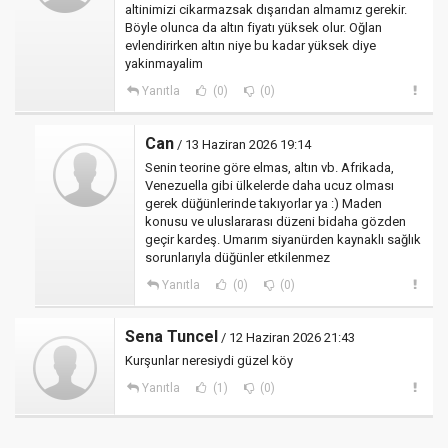
altinimizi cikarmazsak dışarıdan almamız gerekir.
Böyle olunca da altın fiyatı yüksek olur. Oğlan
evlendirirken altın niye bu kadar yüksek diye
yakinmayalim
Yanıtla
(0)
(0)
Can
/ 13 Haziran 2026 19:14
Senin teorine göre elmas, altın vb. Afrikada,
Venezuella gibi ülkelerde daha ucuz olması
gerek düğünlerinde takıyorlar ya :) Maden
konusu ve uluslararası düzeni bidaha gözden
geçir kardeş. Umarım siyanürden kaynaklı sağlık
sorunlarıyla düğünler etkilenmez
Yanıtla
(0)
(0)
Sena Tuncel
/ 12 Haziran 2026 21:43
Kurşunlar neresiydi güzel köy
Yanıtla
(1)
(0)