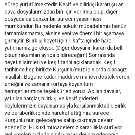
süreç yürütülmektedir. Keşif ve bilirkişi kararı şu an
dava dosyalarımızdan biri için verilmiş olup, diğer
dosyada da benzer bir sürecin yaşanması
mümkündür. Bu nedenle hukuki mücadelemiz henüz
tamamlanmamış, aksine yeni ve önemli bir aşamaya
girmiştir. Bilirkişi heyeti için 1 hafta içinde harç
yatırmamız gerekiyor. (Diğer dosyanın kararı da belli
olsun rakamları ayrıca bildireceğim) Sonrasında
heyetin isimleri ve keşif tarihi açıklanacak. Keşif
tarihinde hep birlikte Kurşunlu’muz için orda olacağız
inşallah. Bugüne kadar maddi ve manevi destek veren,
emeğini ve zamanını ortaya koyan tüm
hemşerilerimize teşekkür ediyoruz. Açılan davalar,
yatırılan harçlar, bilirkişi ve keşif giderleri
köylülerimizin dayanışmasıyla karşılanmaktadır. Birlik
ve beraberlik içinde hareket ettiğimiz sürece
Kurşunlu’nun geleceğine sahip çıkmaya devam
edeceğiz. Hukuki mücadelemiz kararlılıkla sürüyor.
Gelişmeleri sizlerle paylaşmaya devam edeceğiz.