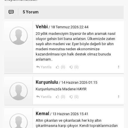
5 Yorum
Vehbi
/ 18 Temmuz 2026 22:44
20 yıllık madenciyim Siyanür ile altın aramak nasıl
oluyor gelsin biri bana anlatsın. Ülkemizde zaten
sayılı altın madeni var. Eyer böyle değerli bir altın
madeni mevcutsa neden ekonomimize
kazandırılması için halk destek olmaz bunuda
anlamam..
Yanıtla
(0)
(0)
Kurşunlulu
/ 14 Haziran 2026 01:15
Kurşunlumuzda Madene HAYIR
Yanıtla
(0)
(0)
Kemal
/ 13 Haziran 2026 15:41
Altın çıkarılan ve çıkarılacak her köy altın
çıkarılmasına karşı çıkıyor. Kendi topraklarımızdan