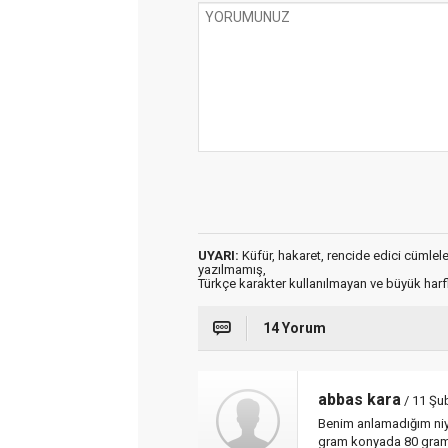
UYARI:
Küfür, hakaret, rencide edici cümleler 
yazılmamış,
Türkçe karakter kullanılmayan ve büyük har
14 Yorum
abbas kara
/ 11 Şu
Benim anlamadığım niy
gram konyada 80 gram g