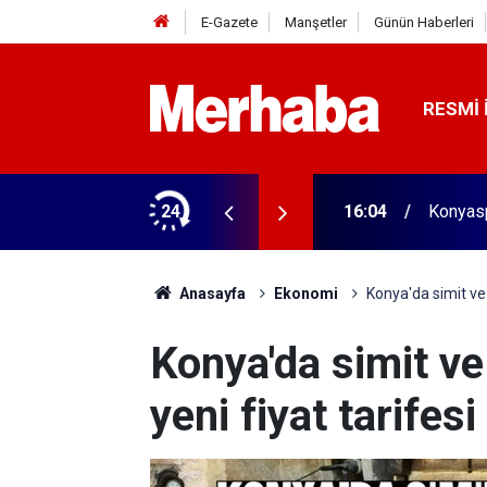
E-Gazete
Manşetler
Günün Haberleri
RESMI 
aldı! 313 beygir motoru var
24
16:04
Konyasp
Anasayfa
Ekonomi
Konya'da simit ve 
Konya'da simit v
yeni fiyat tarifesi