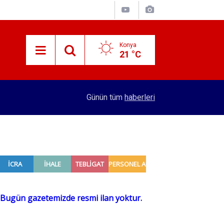
Konya
21 °C
15:29
Merkez Bankası rezervleri açıklandı
Günün tüm
haberleri