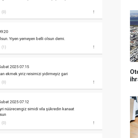
(0)
09:20
olsun. Yiyen yemeyen belli olsun demi.
(1)
Şubat 2025 07:15
Ot
n ekmek yiriz reisimizi yidirmeyiz gari
ihr
(0)
Şubat 2025 07:12
yri nüürecengiz simidi vila şükredin kanaat
lsun
(0)