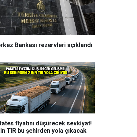
rkez Bankası rezervleri açıklandı
tates fiyatını düşürecek sevkiyat!
bin TIR bu şehirden yola çıkacak