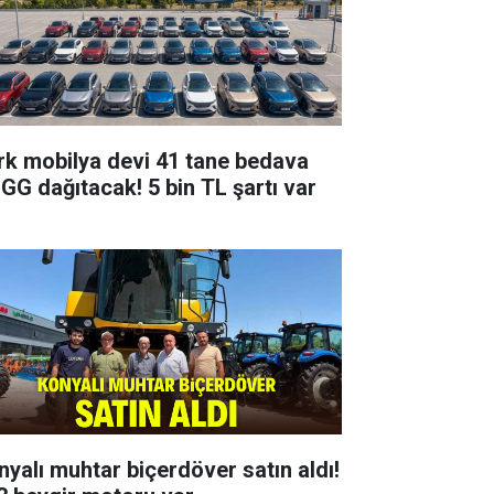
rk mobilya devi 41 tane bedava
GG dağıtacak! 5 bin TL şartı var
nyalı muhtar biçerdöver satın aldı!