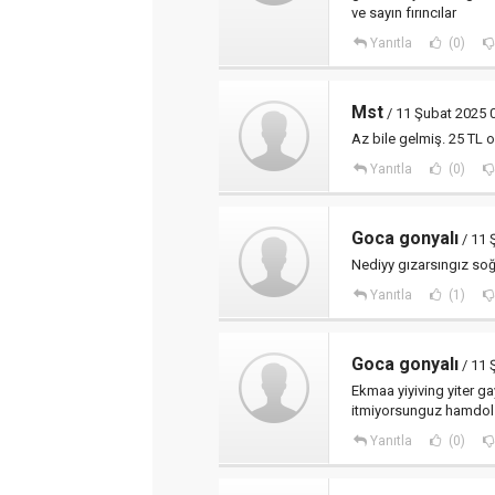
ve sayın fırıncılar
Yanıtla
(0)
Mst
/ 11 Şubat 2025 
Az bile gelmiş. 25 TL 
Yanıtla
(0)
Goca gonyalı
/ 11 
Nediyy gızarsıngız soğa
Yanıtla
(1)
Goca gonyalı
/ 11 
Ekmaa yiyiving yiter ga
itmiyorsunguz hamdo
Yanıtla
(0)