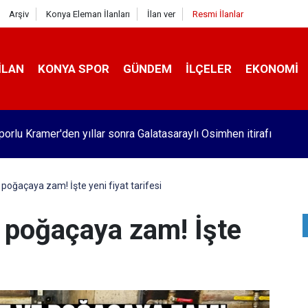
Arşiv
Konya Eleman İlanları
İlan ver
Resmi İlanlar
İLAN
KONYA SPOR
GÜNDEM
İLÇELER
EKONOMI
orlu Kramer'den yıllar sonra Galatasaraylı Osimhen itirafı
poğaçaya zam! İşte yeni fiyat tarifesi
e poğaçaya zam! İşte