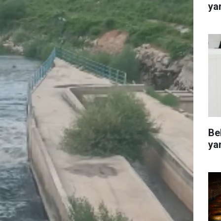
ya
Be
ya