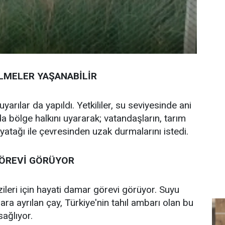
ELMELER YAŞANABİLİR
yarılar da yapıldı. Yetkililer, su seviyesinde ani
 bölge halkını uyararak; vatandaşların, tarım
e yatağı ile çevresinden uzak durmalarını istedi.
GÖREVİ GÖRÜYOR
leri için hayati damar görevi görüyor. Suyu
ra ayrılan çay, Türkiye'nin tahıl ambarı olan bu
sağlıyor.