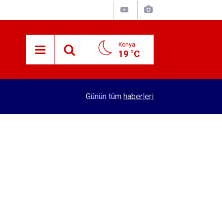
Konya
19 °C
15:59
Konya'nın öncü firması atakta! Yeni yatırıma imza
Günün tüm
haberleri