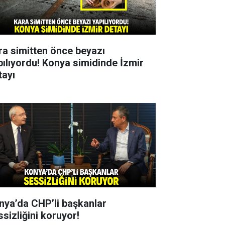
ra simitten önce beyazı
pılıyordu! Konya simidinde İzmir
tayı
nya’da CHP’li başkanlar
ssizliğini koruyor!