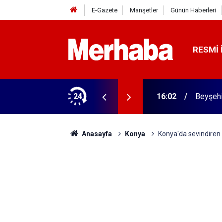
E-Gazete
Manşetler
Günün Haberleri
RESMI 
rme tamam! Başkandan ilk mesaj
24
16:02
Beyşehi
Anasayfa
Konya
Konya'da sevindiren 