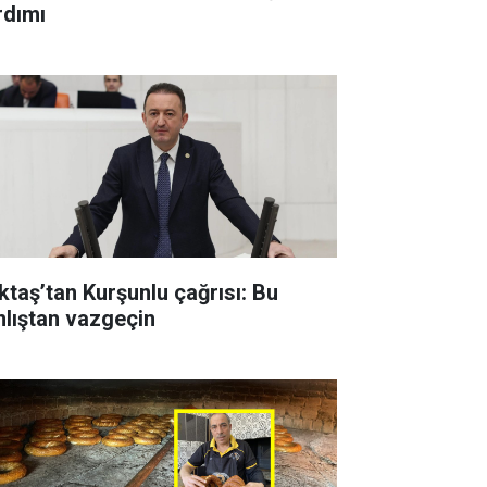
rdımı
ktaş’tan Kurşunlu çağrısı: Bu
nlıştan vazgeçin