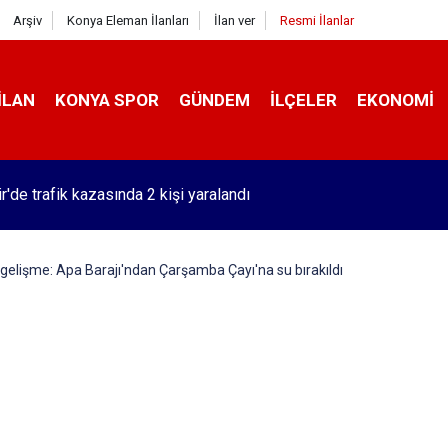
Arşiv
Konya Eleman İlanları
İlan ver
Resmi İlanlar
İLAN
KONYA SPOR
GÜNDEM
İLÇELER
EKONOMI
r'de trafik kazasında 2 kişi yaralandı
gelişme: Apa Barajı'ndan Çarşamba Çayı'na su bırakıldı