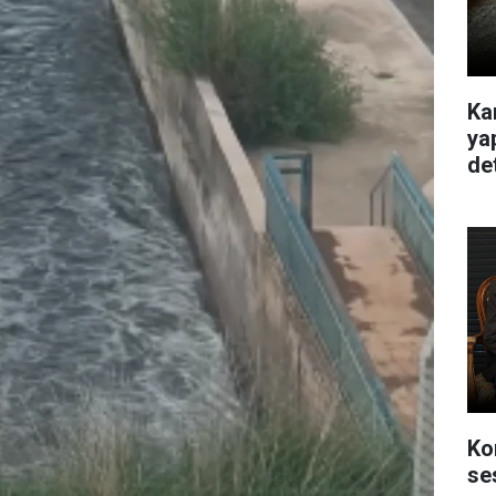
Ka
ya
de
Ko
se