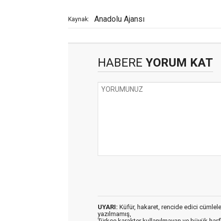
Anadolu Ajansı
Kaynak:
HABERE
YORUM KAT
UYARI:
Küfür, hakaret, rencide edici cümleler 
yazılmamış,
Türkçe karakter kullanılmayan ve büyük har