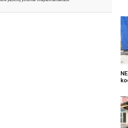
NE
ko