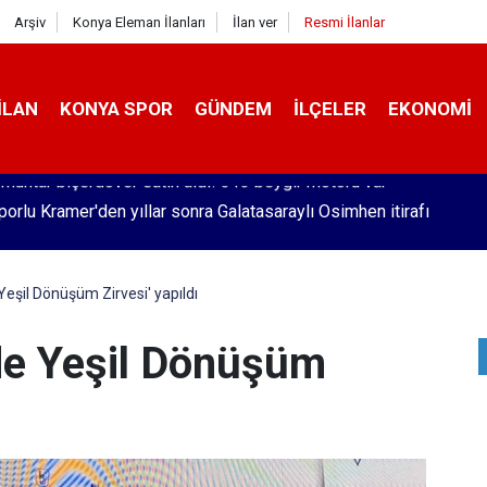
Arşiv
Konya Eleman İlanları
İlan ver
Resmi İlanlar
İLAN
KONYA SPOR
GÜNDEM
İLÇELER
EKONOMI
orlu Kramer'den yıllar sonra Galatasaraylı Osimhen itirafı
eşil Dönüşüm Zirvesi' yapıldı
de Yeşil Dönüşüm