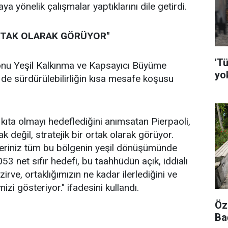
ya yönelik çalışmalar yaptıklarını dile getirdi.
ORTAK OLARAK GÖRÜYOR"
'Tü
onu Yeşil Kalkınma ve Kapsayıcı Büyüme
yo
de sürdürülebilirliğin kısa mesafe koşusu
k kıta olmayı hedeflediğini anımsatan Pierpaoli,
 değil, stratejik bir ortak olarak görüyor.
kçileriniz tüm bu bölgenin yeşil dönüşümünde
53 net sıfır hedefi, bu taahhüdün açık, iddialı
zirve, ortaklığımızın ne kadar ilerlediğini ve
izi gösteriyor." ifadesini kullandı.
Öz
Ba