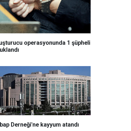
uşturucu operasyonunda 1 şüpheli
tuklandı
bap Derneği'ne kayyum atandı