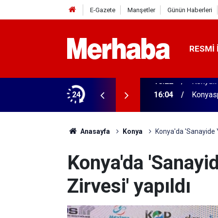
E-Gazete
Manşetler
Günün Haberleri
RESMI 
aldı! 313 beygir motoru var
24
16:04
Konyasp
Anasayfa
Konya
Konya'da 'Sanayide Y
Konya'da 'Sanayi
Zirvesi' yapıldı