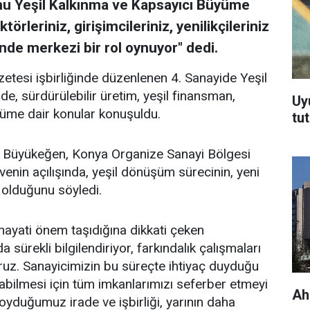
onu Yeşil Kalkınma ve Kapsayıcı Büyüme
örleriniz, girişimcileriniz, yenilikçileriniz
de merkezi bir rol oynuyor" dedi.
tesi işbirliğinde düzenlenen 4. Sanayide Yeşil
de, sürdürülebilir üretim, yeşil finansman,
Uy
üşüme dair konular konuşuldu.
tu
 Büyükeğen, Konya Organize Sanayi Bölgesi
nin açılışında, yeşil dönüşüm sürecinin, yeni
 olduğunu söyledi.
hayati önem taşıdığına dikkati çeken
sürekli bilgilendiriyor, farkındalık çalışmaları
ruz. Sanayicimizin bu süreçte ihtiyaç duyduğu
şabilmesi için tüm imkanlarımızı seferber etmeyi
Ah
yduğumuz irade ve işbirliği, yarının daha