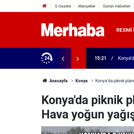
E-Gazete
Manşetler
Günün Haberleri
RESMI 
nsörler mühürlendi
24
15:13
Konya b
Anasayfa
Konya
Konya'da piknik plan
Konya'da piknik p
Hava yoğun yağı