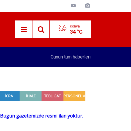
Konya
34 °C
14:43
Patates fiyatını düşürecek sevkiyat! 2 bin TIR b
Günün tüm
haberleri