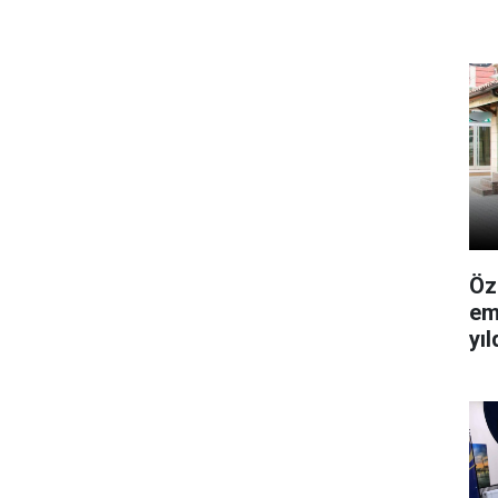
Öz
em
yı