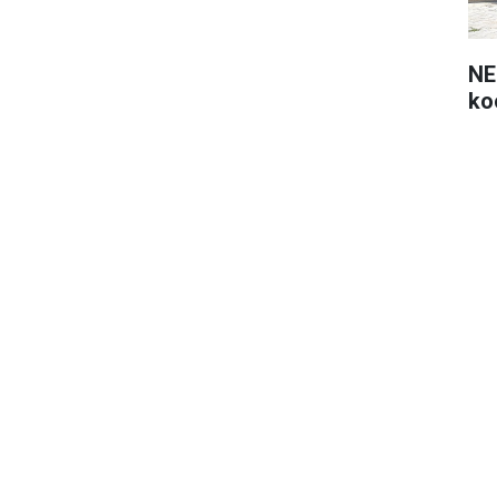
NE
ko