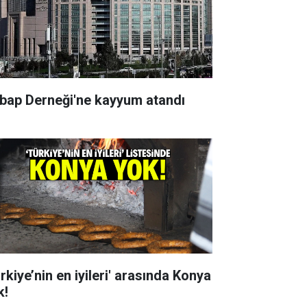
bap Derneği'ne kayyum atandı
rkiye’nin en iyileri' arasında Konya
k!