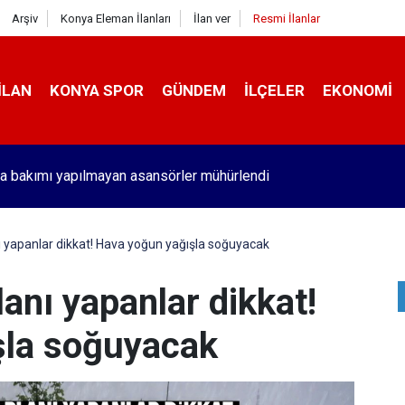
Arşiv
Konya Eleman İlanları
İlan ver
Resmi İlanlar
İLAN
KONYA SPOR
GÜNDEM
İLÇELER
EKONOMI
unu da gördü! Askıda ayakkabı dönemi başladı
ı yapanlar dikkat! Hava yoğun yağışla soğuyacak
lanı yapanlar dikkat!
şla soğuyacak