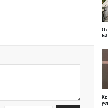
Öz
Ba
Ko
ye