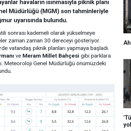
anlar havaların ısınmasıyla piknik planı
enel Müdürlüğü (MGM) son tahminleriyle
ğmur uyarısında bulundu.
atili sonrası kademeli olarak yükselmeye
ler zaman zaman 30 dereceyi gösteriyor.
Ah
erde vatandaş piknik planları yapmaya başladı.
rmanı
ve
Meram Millet Bahçesi
gibi parklara
tı. Meteoroloji Genel Müdürlüğü önümüzdeki
lundu.
'Tü
yo