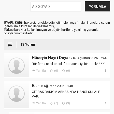
UYARI:
Küfür, hakaret, rencide edici cümleler veya imalar, inançlara saldırı
içeren, imla kuralları ile yazılmamış,
Türkçe karakter kullanılmayan ve büyük harflerle yazılmış yorumlar
onaylanmamaktadır.
13 Yorum
Hüseyin Hayri Duyar
/ 07 Ağustos 2026 07:44
"Bir firma nasıl batırılır" sorusuna iyi bir örnek! ????
Yanıtla
(0)
(0)
E.t
/ 06 Ağustos 2026 18:48
GİT BAK BAKIYIM ARKASINDA HANGİ SÜLALE
VAR.
Yanıtla
(7)
(3)