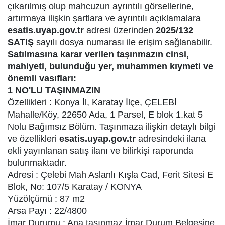
çıkarılmış olup mahcuzun ayrıntılı görsellerine,
artırmaya ilişkin şartlara ve ayrıntılı açıklamalara
esatis.uyap.gov.tr
adresi üzerinden
2025/132
SATIŞ
sayılı dosya numarası ile erişim sağlanabilir.
Satılmasına karar verilen taşınmazın cinsi,
mahiyeti, bulunduğu yer, muhammen kıymeti ve
önemli vasıfları:
1 NO'LU TAŞINMAZIN
Özellikleri : Konya İl, Karatay İlçe, ÇELEBİ
Mahalle/Köy, 22650 Ada, 1 Parsel, E blok 1.kat 5
Nolu Bağımsız Bölüm. Taşınmaza ilişkin detaylı bilgi
ve özellikleri
esatis.uyap.gov.tr
adresindeki ilana
ekli yayınlanan satış ilanı ve bilirkişi raporunda
bulunmaktadır.
Adresi : Çelebi Mah Aslanlı Kışla Cad, Ferit Sitesi E
Blok, No: 107/5 Karatay / KONYA
Yüzölçümü : 87 m2
Arsa Payı : 22/4800
İmar Durumu : Ana taşınmaz İmar Durum Belgesine