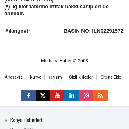
(*) İlgililer tabirine irtifak hakkı sahipleri de
dahildir.
#ilangovtr
BASIN NO: ILN02291572
Merhaba Haber © 2003
Anasayfa
Künye
İletişim
Gizlilik İlkeleri
Sitene Ekle
Konya Haberleri