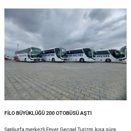
FİLO BÜYÜKLÜĞÜ 200 OTOBÜSÜ AŞTI
Şanlıurfa merkezli Enver Geçgel Turizm, kısa süre