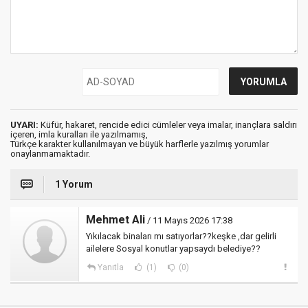
UYARI:
Küfür, hakaret, rencide edici cümleler veya imalar, inançlara saldırı
içeren, imla kuralları ile yazılmamış,
Türkçe karakter kullanılmayan ve büyük harflerle yazılmış yorumlar
onaylanmamaktadır.
1 Yorum
Mehmet Ali
/ 11 Mayıs 2026 17:38
Yıkılacak binaları mı satıyorlar??keşke ,dar gelirli
ailelere Sosyal konutlar yapsaydı belediye??
Yanıtla
(1)
(0)