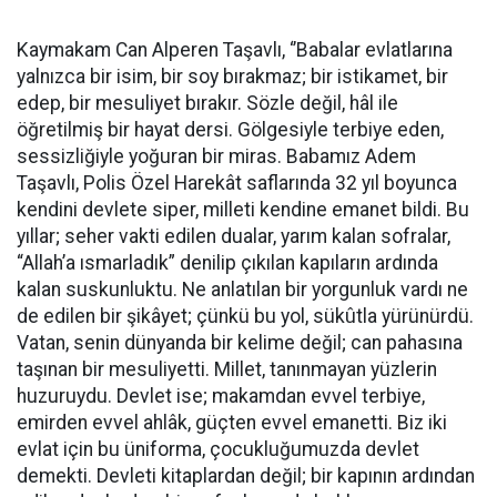
Kaymakam Can Alperen Taşavlı, ‘’Babalar evlatlarına
yalnızca bir isim, bir soy bırakmaz; bir istikamet, bir
edep, bir mesuliyet bırakır. Sözle değil, hâl ile
öğretilmiş bir hayat dersi. Gölgesiyle terbiye eden,
sessizliğiyle yoğuran bir miras. Babamız Adem
Taşavlı, Polis Özel Harekât saflarında 32 yıl boyunca
kendini devlete siper, milleti kendine emanet bildi. Bu
yıllar; seher vakti edilen dualar, yarım kalan sofralar,
“Allah’a ısmarladık” denilip çıkılan kapıların ardında
kalan suskunluktu. Ne anlatılan bir yorgunluk vardı ne
de edilen bir şikâyet; çünkü bu yol, sükûtla yürünürdü.
Vatan, senin dünyanda bir kelime değil; can pahasına
taşınan bir mesuliyetti. Millet, tanınmayan yüzlerin
huzuruydu. Devlet ise; makamdan evvel terbiye,
emirden evvel ahlâk, güçten evvel emanetti. Biz iki
evlat için bu üniforma, çocukluğumuzda devlet
demekti. Devleti kitaplardan değil; bir kapının ardından