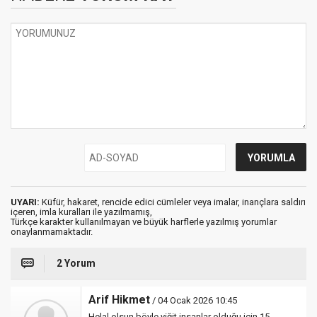
UYARI:
Küfür, hakaret, rencide edici cümleler veya imalar, inançlara saldırı
içeren, imla kuralları ile yazılmamış,
Türkçe karakter kullanılmayan ve büyük harflerle yazılmış yorumlar
onaylanmamaktadır.
2 Yorum
Arif Hikmet
/ 04 Ocak 2026 10:45
Helal olsun,böyle yiğit insanlar olduğu için 15