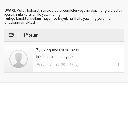
UYARI:
Küfür, hakaret, rencide edici cümleler veya imalar, inançlara saldırı
içeren, imla kuralları ile yazılmamış,
Türkçe karakter kullanılmayan ve büyük harflerle yazılmış yorumlar
onaylanmamaktadır.
1 Yorum
?
/ 09 Ağustos 2026 16:30
İşiniz, gücünüz soygun
Yanıtla
(0)
(0)