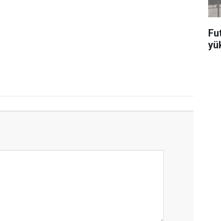
Fut
yü