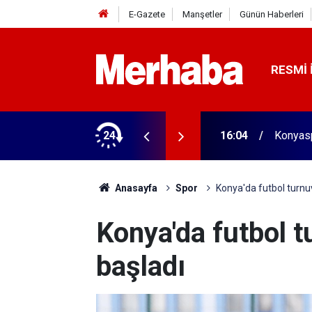
E-Gazete
Manşetler
Günün Haberleri
RESMI 
aldı! 313 beygir motoru var
24
16:04
Konyasp
Anasayfa
Spor
Konya'da futbol turnuv
Konya'da futbol t
başladı