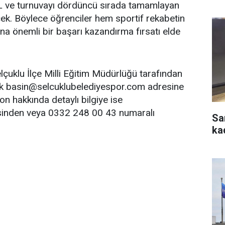
L ve turnuvayı dördüncü sırada tamamlayan
cek. Böylece öğrenciler hem sportif rekabetin
a önemli bir başarı kazandırma fırsatı elde
lçuklu İlçe Milli Eğitim Müdürlüğü tarafından
ak
basin@selcuklubelediyespor.com
adresine
n hakkında detaylı bilgiye ise
inden veya 0332 248 00 43 numaralı
Sa
ka