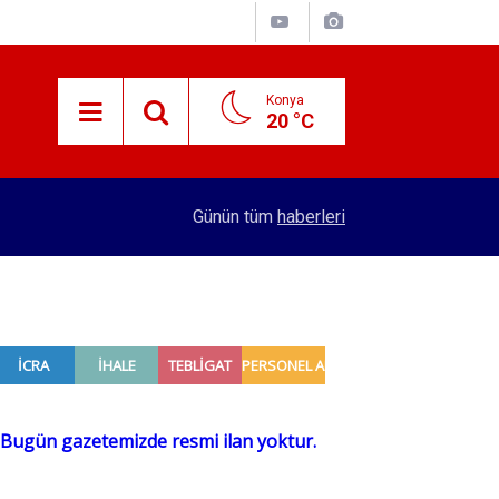
Konya
20 °C
15:29
Merkez Bankası rezervleri açıklandı
Günün tüm
haberleri