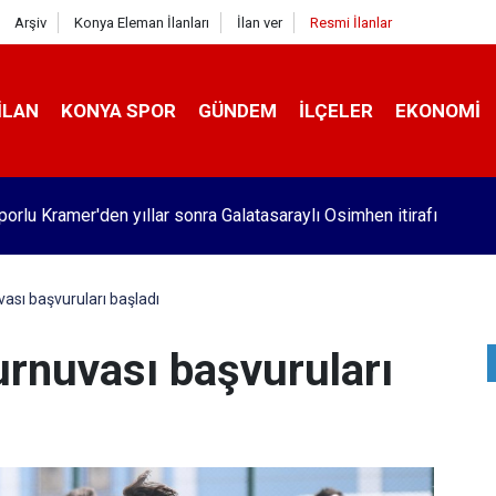
Arşiv
Konya Eleman İlanları
İlan ver
Resmi İlanlar
İLAN
KONYA SPOR
GÜNDEM
İLÇELER
EKONOMI
orlu Kramer'den yıllar sonra Galatasaraylı Osimhen itirafı
ası başvuruları başladı
urnuvası başvuruları