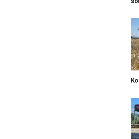
sö
Ko