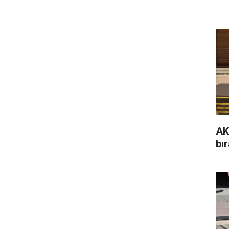
AK
bır