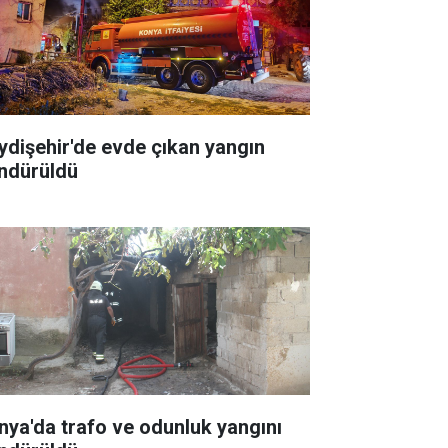
ydişehir'de evde çıkan yangın
ndürüldü
nya'da trafo ve odunluk yangını