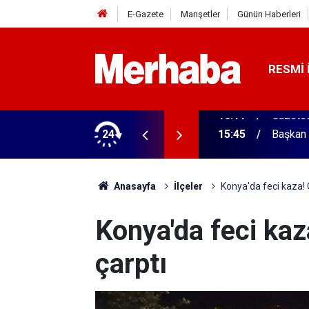
E-Gazete
Manşetler
Günün Haberleri
RESMI 
ğitim Kampüsü'ne ziyaret
24
15:45
Başkan 
Anasayfa
İlçeler
Konya'da feci kaza! 
Konya'da feci kaz
çarptı