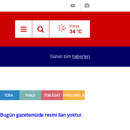
Konya
34 °C
15:38
Konyalı patron 70 bin TL maaşla personel arıyor!
Günün tüm
haberleri