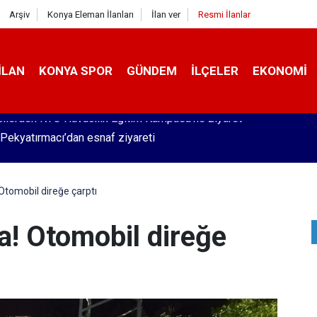
Arşiv
Konya Eleman İlanları
İlan ver
Resmi İlanlar
İLAN
KONYA SPOR
GÜNDEM
İLÇELER
EKONOMI
Pekyatırmacı’dan esnaf ziyareti
Otomobil direğe çarptı
a! Otomobil direğe