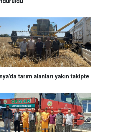
ndürüldü
nya'da tarım alanları yakın takipte