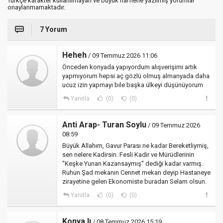
Türkçe karakter kullanılmayan ve büyük harflerle yazılmış yorumlar
onaylanmamaktadır.
7 Yorum
Heheh
/ 09 Temmuz 2026 11:06
Önceden konyada yapıyordum alışverişimi artık
yapmıyorum hepsi aç gözlü olmuş almanyada daha
ucuz izin yapmayı bile başka ülkeyi düşünüyorum
Yanıtla
(0)
(0)
Anti Arap- Turan Soylu
/ 09 Temmuz 2026
08:59
Büyük Allahım, Gavur Parası ne kadar Bereketliymiş,
sen nelere Kadirsin. Fesli Kadir ve Mürüdlerinin
''Keşke Yunan Kazansaymış'' dediği kadar varmış.
Ruhun Şad mekanın Cennet mekan deyip Hastaneye
zirayetine gelen Ekonomiste buradan Selam olsun.
Yanıtla
(0)
(0)
Konya lı
/ 08 Temmuz 2026 15:19