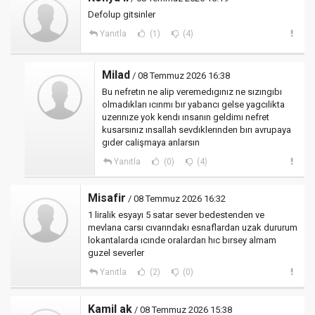
Defolup gitsinler
Yanıtla
(1)
(4)
Milad
/ 08 Temmuz 2026 16:38
Bu nefretın ne alip veremedıgınız ne sızıngıbı
olmadıkları ıcınmı bır yabancı gelse yagcılikta
uzerınıze yok kendı ınsanın geldimı nefret
kusarsınız ınsallah sevdıklerınden bırı avrupaya
gıder calişmaya anlarsın
Yanıtla
(0)
(4)
Misafir
/ 08 Temmuz 2026 16:32
1 liralik esyayı 5 satar sever bedestenden ve
mevlana carsı cıvarındakı esnaflardan uzak dururum
lokantalarda ıcınde oralardan hıc bırsey almam
guzel severler
Yanıtla
(2)
(0)
Kamil ak
/ 08 Temmuz 2026 15:38