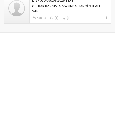
E.t
/ 06 Ağustos 2026 18:48
GİT BAK BAKIYIM ARKASINDA HANGİ SÜLALE
VAR.
Yanıtla
(1)
(1)