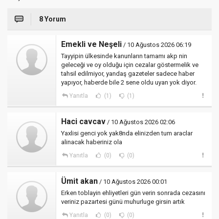
8 Yorum
Emekli ve Neşeli
/ 10 Ağustos 2026 06:19
Tayyipin ülkesinde kanunların tamamı akp nin
geleceği ve oy olduğu için cezalar göstermelik ve
tahsil edilmiyor, yandaş gazeteler sadece haber
yapıyor, haberde bile 2 sene oldu uyan yok diyor.
Yanıtla
(1)
(1)
Haci cavcav
/ 10 Ağustos 2026 02:06
Yaxlisi genci yok yak8nda elinizden tum araclar
alinacak haberiniz ola
Yanıtla
(0)
(0)
Ümit akan
/ 10 Ağustos 2026 00:01
Erken toblayin ehliyetleri gün verin sonrada cezasını
veriniz pazartesi günü muhurluge girsin artık
Yanıtla
(0)
(0)