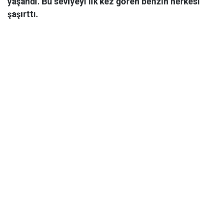
yaşandı. Bu seviyeyi ilk kez gören benzin herkesi
şaşırttı.