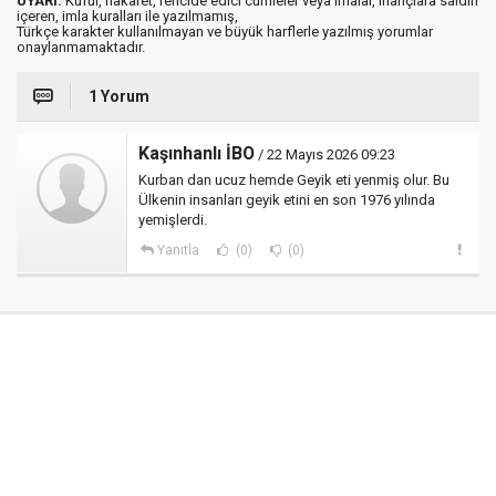
UYARI:
Küfür, hakaret, rencide edici cümleler veya imalar, inançlara saldırı
içeren, imla kuralları ile yazılmamış,
Türkçe karakter kullanılmayan ve büyük harflerle yazılmış yorumlar
onaylanmamaktadır.
1 Yorum
Kaşınhanlı İBO
/ 22 Mayıs 2026 09:23
Kurban dan ucuz hemde Geyik eti yenmiş olur. Bu
Ülkenin insanları geyik etini en son 1976 yılında
yemişlerdi.
Yanıtla
(0)
(0)