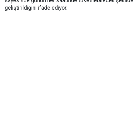
sayesinde günün her saatinde tüketilebilecek şekilde
geliştirildiğini ifade ediyor.