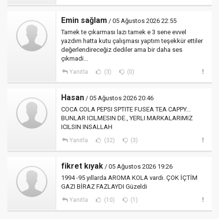
Emin sağlam
/ 05 Ağustos 2026 22:55
Tamek te çıkarması lazı tamek e 3 sene evvel
yazdım hatta kutu çalışması yaptım teşekkür ettiler
değerlendireceğiz dediler ama bir daha ses
çıkmadi...
Yanıtla
(3)
(0)
Hasan
/ 05 Ağustos 2026 20:46
COCA COLA PEPSI SPTITE FUSEA TEA CAPPY...
BUNLAR ICILMESIN DE., YERLI MARKALARIMIZ
ICILSIN INSALLAH
Yanıtla
(32)
(3)
fikret kıyak
/ 05 Ağustos 2026 19:26
1994 -95 yıllarda AROMA KOLA vardı. ÇOK İÇTİM
GAZI BİRAZ FAZLAYDI Güzeldi
Yanıtla
(10)
(1)