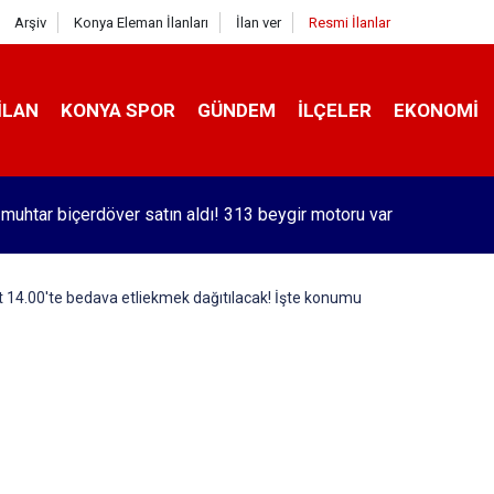
Arşiv
Konya Eleman İlanları
İlan ver
Resmi İlanlar
İLAN
KONYA SPOR
GÜNDEM
İLÇELER
EKONOMI
orlu Kramer'den yıllar sonra Galatasaraylı Osimhen itirafı
 14.00'te bedava etliekmek dağıtılacak! İşte konumu