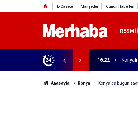
E-Gazete
Manşetler
Günün Haberleri
RESMI 
aldı! 313 beygir motoru var
24
16:04
Konyasp
Anasayfa
Konya
Konya'da bugün saat