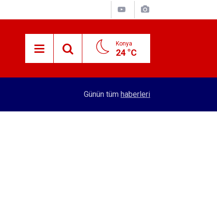
Konya
24 °C
15:29
Merkez Bankası rezervleri açıklandı
Günün tüm
haberleri