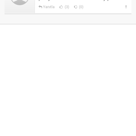
Yanıtla
(3)
(0)