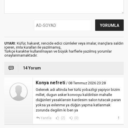
UYARI:
Küfür, hakaret, rencide edici cümleler veya imalar, inançlara saldırı
içeren, imla kuralları ile yazılmamış,
Türkçe karakter kullanılmayan ve büyük harflerle yazılmış yorumlar
onaylanmamaktadır.
14 Yorum
Konya nefreti
/ 08 Temmuz 2026 23:28
Gelenek adi altinda her türlü yobazligi yapiyor bizim
millet, dugun asker konvoyu kaldirilsin mahalle
düğünleri yasaklansin kardesim salon tutacak paran
yoksa ya evlenme ya düğün yapma katlanmak
zorunda degilim ki ben ya
Yanıtla
(2)
(0)