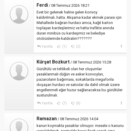
Ferdi
/ 08 Temmuz 2026 18:21
Evet bir gelenek haline gelen konvoy
kaldırılmalı..hatta. Akşama kadar ekmek parası için
Mahallede bağıran hurdacı amca, kağıt karton
toplayan kardeşlerimiz ve hatta trafikte anında
duran minibüs cu kardeşimiz ve belediye
otobüslerinde kaldıralım???????
Yanıtla
(1)
(2)
Kürşat Bozkurt
/ 08 Temmuz 2026 15:28
Gürültülü ve tehlikeli olan her oluşumlar
yasaklanmalı düğün ve asker konvoyları,
pazarcıların bağırması, sokaklarda megafonla
doşaşan hurdacı ve satıcılar da dahil olmak üzere
engellenmeli eğer huzur sağlanacaksa bu gürültüler
susturulmalı.
Yanıtla
(7)
(0)
Ramazan
/ 08 Temmuz 2026 14:04
kanun koymakla yasaklar olmuyor. mesele o kanunu
uygulabilmek. normalde havai fişek yasak ama