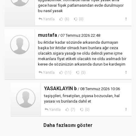
gece havai fişek patlamasından evde durulmuyor
bu nasıl yasak
Yanıtla
(6)
(0)
mustafa
/ 07 Temmuz 2026 22:48
bu iktidar kadar sözünde arkasında durmayan
başka bir iktidar olmadı.hani bunlara ağır ceza
olacaktı.sigara yasağı ne oldu delindi.yeme içme
mekanlara fiyat etiketi olacaktı ne oldu asılmadı bir
keree de sözünüzün arkasında durun be kardeşim
Yanıtla
(11)
(5)
YASAKLAYIN b
/ 08 Temmuz 2026 10:06
taşişçileri, fırsatçıları, piyasa bozucuları, hal
yasası vs bunlarıda dahil et
Yanıtla
(7)
(0)
Daha fazlasını göster