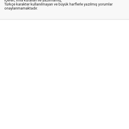
içeren, imla kuralları ile yazılmamış,
Türkçe karakter kullanılmayan ve büyük harflerle yazılmış yorumlar
onaylanmamaktadır.