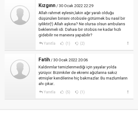
Kızgınn
/ 30 Ocak 2022 22:29
Allah rahmet eylesin,lakin ağır yaralı olduğu
düşünülen birisini otobüsle götürmek bu nasıl bir
iyiliktir(!) Allah aşkına? Ne olursa olsun ambulans
beklenmeli idi. Dahası bir otobüs ne kadar hızlı
gidebilir ne manevra yapabilir?
Yanıtla
(1)
(2)
Fatih
/ 30 Ocak 2022 20:06
Kaldırımlar temizlenmediği için yayalar yolda
yürüyor. Bizimkiler de ekremi ağızlarına sakız
etmişler kendilerine hiç bakmazlar. Bu mazlumların
ahı çıkar..
Yanıtla
(5)
(1)