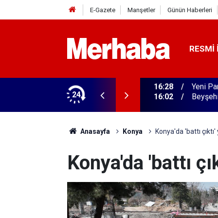
E-Gazete
Manşetler
Günün Haberleri
RESMI 
rme tamam! Başkandan ilk mesaj
24
16:02
Beyşehi
Anasayfa
Konya
Konya'da 'battı çıktı'
Konya'da 'battı çık