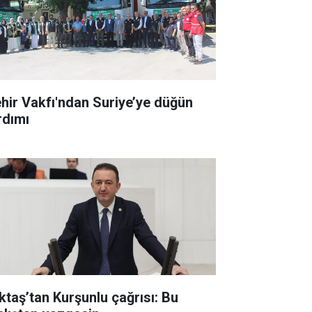
hir Vakfı'ndan Suriye’ye düğün
rdımı
ktaş’tan Kurşunlu çağrısı: Bu