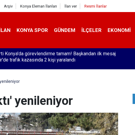
Arşiv
Konya Eleman İlanları
İlan ver
Resmi İlanlar
İLAN
KONYA SPOR
GÜNDEM
İLÇELER
EKONOMI
r'de trafik kazasında 2 kişi yaralandı
 yenileniyor
tı' yenileniyor