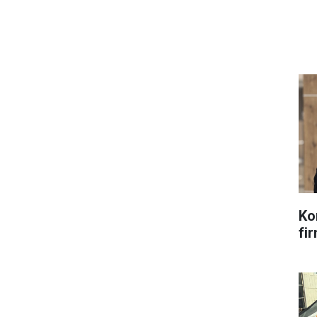
Ko
fir