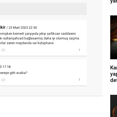
ya
ikir
/ 23 Mart 2025 22:50
yıkmışken kemerli çarşıyıda yıkıp şefikcan caddesini
i sultanşahcad bağlasarmış daha iyi olurmuş saçma
orlar zaten meydanda var kütüphane
(0)
Ka
5 17:18
ya
 nereye gitti acaba?
de
(0)