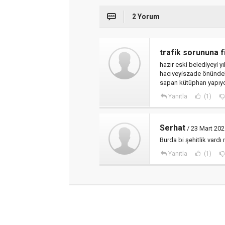
2 Yorum
trafik sorununa f
hazır eski belediyeyi 
hacıveyiszade önündek
sapan kütüphan yapıy
Yanıtla
(1)
Serhat
/ 23 Mart 202
Burda bi şehitlik vardı
Yanıtla
(1)