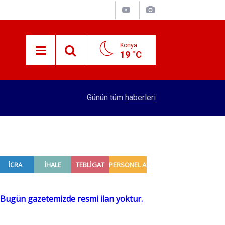
Konya
19 °C
15:59
Konya'nın öncü firması atakta! Yeni yatırıma imza
Günün tüm
haberleri