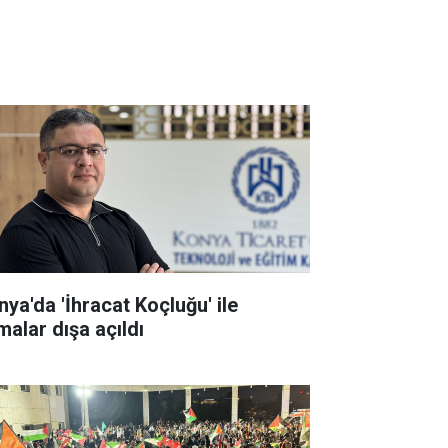
nya'da 'İhracat Koçluğu' ile
malar dışa açıldı