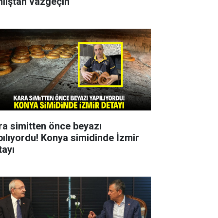
nlıştan vazgeçin
ra simitten önce beyazı
pılıyordu! Konya simidinde İzmir
tayı