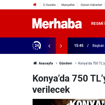
E-Gazete
Manşetler
Günün Haberleri
RESMI 
ğitim Kampüsü'ne ziyaret
24
15:45
Başkan 
Anasayfa
Gündem
Konya’da 750 TL’ye
Konya’da 750 TL’y
verilecek