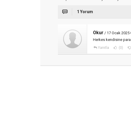
1 Yorum
Okur
/ 17 Ocak 2025 
Herkes kendisine para 
Yanıtla
(0)