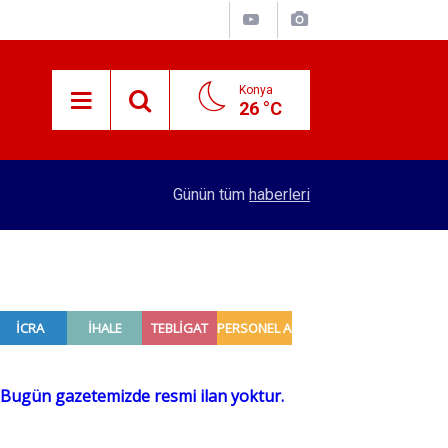
Konya
26 °C
15:38
Konyalı patron 70 bin TL maaşla personel arıyor!
Günün tüm
haberleri