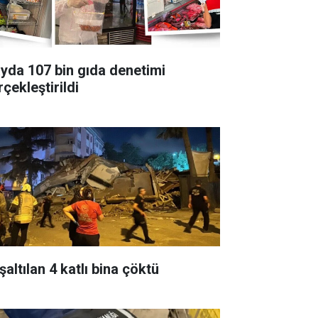
ayda 107 bin gıda denetimi
çekleştirildi
altılan 4 katlı bina çöktü