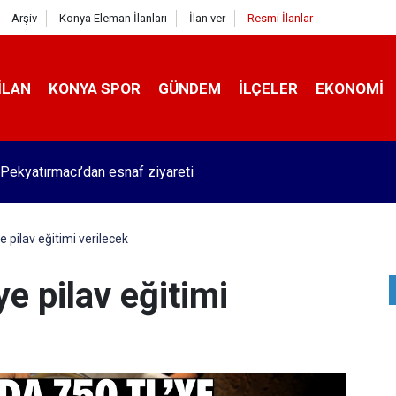
Arşiv
Konya Eleman İlanları
İlan ver
Resmi İlanlar
İLAN
KONYA SPOR
GÜNDEM
İLÇELER
EKONOMI
Pekyatırmacı’dan esnaf ziyareti
 pilav eğitimi verilecek
e pilav eğitimi