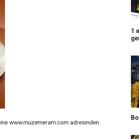
1 
ger
Boş
ilgilerine www.muzemeram.com adresinden