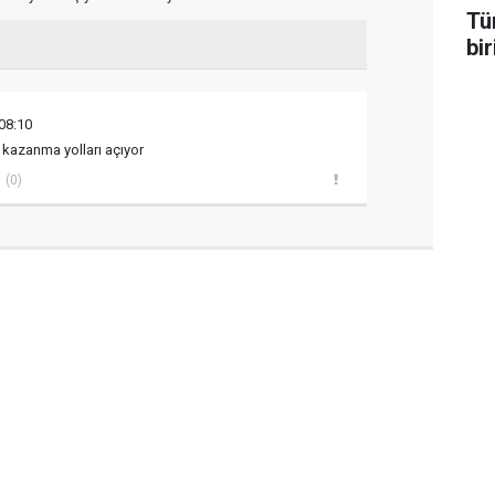
Tü
bir
08:10
kazanma yolları açıyor
(0)