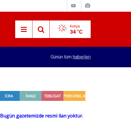
Konya
34 °C
14:43
Patates fiyatını düşürecek sevkiyat! 2 bin TIR b
Günün tüm
haberleri