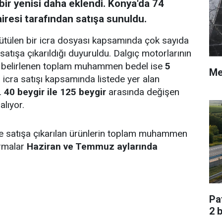
 bir yenisi daha eklendi. Konya'da 74
resi tarafından satışa sunuldu.
rütülen bir icra dosyası kapsamında çok sayıda
tışa çıkarıldığı duyuruldu. Dalgıç motorlarının
in belirlenen toplam muhammen bedel ise
5
Me
 icra satışı kapsamında listede yer alan
u.
40 beygir ile 125 beygir
arasında değişen
alıyor.
öre satışa çıkarılan ürünlerin toplam muhammen
ırmalar
Haziran ve Temmuz aylarında
Pa
2 