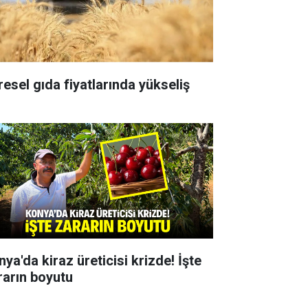
resel gıda fiyatlarında yükseliş
ya'da kiraz üreticisi krizde! İşte
rarın boyutu