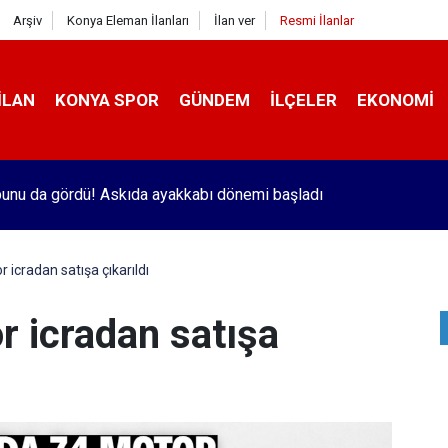
Arşiv
Konya Eleman İlanları
İlan ver
Resmi İlanlar
İLAN
KONYA SPOR
GÜNDEM
İLÇELER
EKONOMI
unu da gördü! Askıda ayakkabı dönemi başladı
icradan satışa çıkarıldı
r icradan satışa