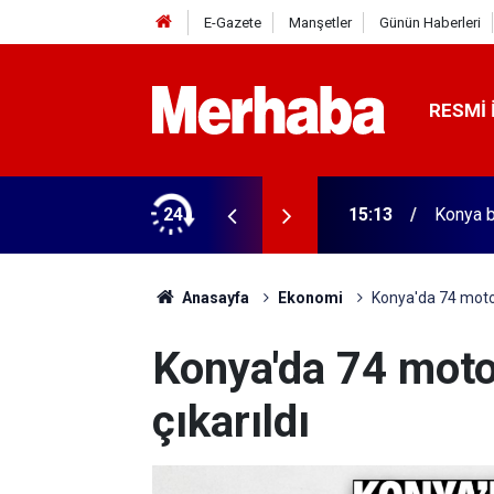
E-Gazete
Manşetler
Günün Haberleri
RESMI 
nsörler mühürlendi
24
15:13
Konya b
Anasayfa
Ekonomi
Konya'da 74 motor 
Konya'da 74 moto
çıkarıldı