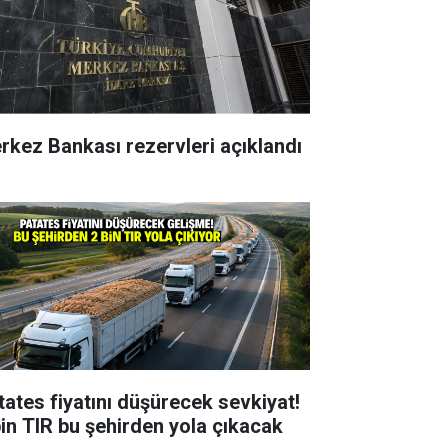
rkez Bankası rezervleri açıklandı
tates fiyatını düşürecek sevkiyat!
bin TIR bu şehirden yola çıkacak