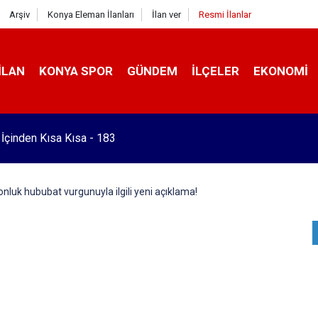
Arşiv
Konya Eleman İlanları
İlan ver
Resmi İlanlar
İLAN
KONYA SPOR
GÜNDEM
İLÇELER
EKONOMI
a bakımı yapılmayan asansörler mühürlendi
onluk hububat vurgunuyla ilgili yeni açıklama!