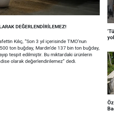
 OLARAK DEĞERLENDİRİLEMEZ!
'Tü
yo
afettin Kılıç, “Son 3 yıl içerisinde TMO’nun
n 500 ton buğday, Mardin’de 137 bin ton buğday,
ıp tespit edilmiştir. Bu miktardaki ürünlerin
dise olarak değerlendirilemez” dedi.
Öz
Ba