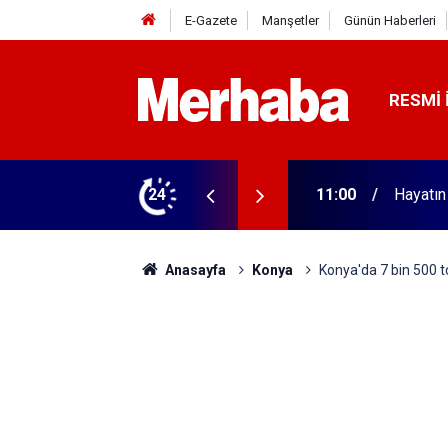
E-Gazete
Manşetler
Günün Haberleri
RESMI 
24
10:40
Konya'd
Anasayfa
Konya
Konya'da 7 bin 500 t