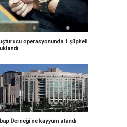
uşturucu operasyonunda 1 şüpheli
tuklandı
bap Derneği'ne kayyum atandı