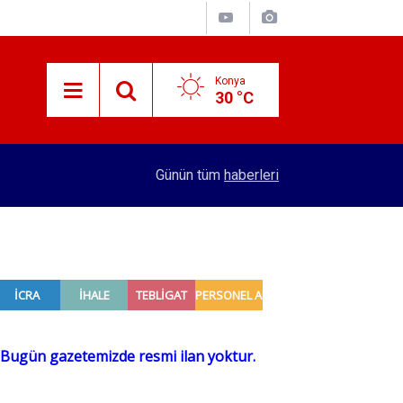
Konya
30 °C
10:29
Konya'da bu konuma 144 kişi kapasiteli huzurevi
Günün tüm
haberleri