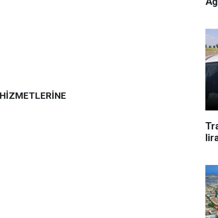
Ağ
 HİZMETLERİNE
Tra
lir