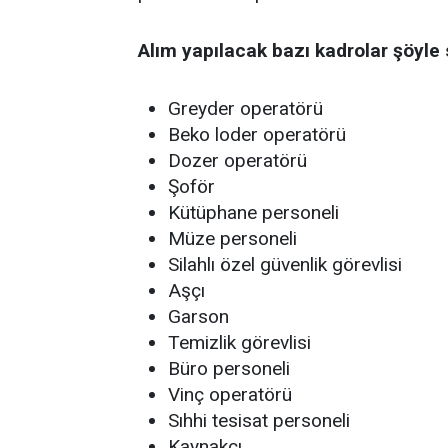
Alım yapılacak bazı kadrolar şöyle 
Greyder operatörü
Beko loder operatörü
Dozer operatörü
Şoför
Kütüphane personeli
Müze personeli
Silahlı özel güvenlik görevlisi
Aşçı
Garson
Temizlik görevlisi
Büro personeli
Vinç operatörü
Sıhhi tesisat personeli
Kaynakçı