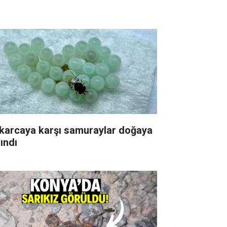
karcaya karşı samuraylar doğaya
ındı