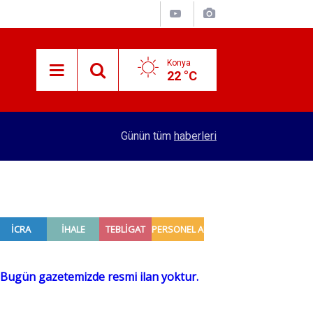
Konya
22 °C
16:36
2 otomobilin çarpıştığı kazada 5 kişi yaralandı
Günün tüm
haberleri