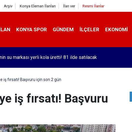
Arşiv
Konya Eleman İlanları
İlan ver
Resmi İlanlar
İLAN
KONYA SPOR
GÜNDEM
İLÇELER
EKONOMI
nin su markası yerli kola üretti! 81 ilde satılacak
 iş fırsatı! Başvuru için son 2 gün
ye iş fırsatı! Başvuru