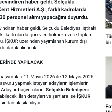
sevindiren haber geldi. Selçuklu
Kent Hizmetleri A.Ş., farklı kadrolarda
30 personel alımı yapacağını duyurdu.
ndiren haber geldi. Selçuklu Belediyesi iştiraki
arklı kadrolarda görevlendirilmek üzere toplam
Tü
du. İŞKUR üzerinden yayımlanan kurum dışı
bir
li olarak alınacak.
ERİNDE YAPILACAK
 başvuruları 11 Mayıs 2026 ile 12 Mayıs 2026
 Başvuru yapmak isteyen adayların işlemlerini
 Adaylar başvurularını
Selçuklu Belediyesi
ilecek. İlan detayları ve şartlara ise
İŞKUR
ından ulaşılabiliyor.
Fo