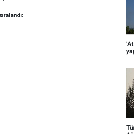
sıralandı:
'At
ya
Tü