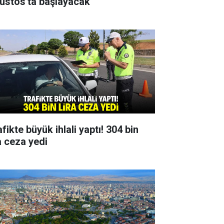
ustos'ta başlayacak
fikte büyük ihlali yaptı! 304 bin
a ceza yedi