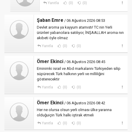
Yanıtla
(0)
(0)
Şaban Emre
/ 06 Ağustos 2026 08:53
Devlet aroma ya kayyum atamıstı! TC nin Yerli
ürünleri yabancılara satılıyor, İNŞAALLAH aroma nın
akıbeti öyle olmaz
Yanıtla
(0)
(0)
Ömer Ekinci
/ 06 Ağustos 2026 08:45
Eminimki israil ve Abd markalarını Türkiyeden silip
süpürecek Türk halkının yerli ve milliliğini
gösterecektir
Yanıtla
(0)
(0)
Ömer Ekinci
/ 06 Ağustos 2026 08:42
Her ne olursa olsun yerli olması ülke yararına
olduğuiçin Türk halkı iştirak etmeli
Yanıtla
(0)
(0)