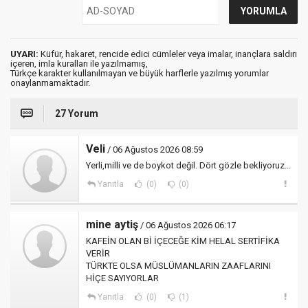
UYARI:
Küfür, hakaret, rencide edici cümleler veya imalar, inançlara saldırı
içeren, imla kuralları ile yazılmamış,
Türkçe karakter kullanılmayan ve büyük harflerle yazılmış yorumlar
onaylanmamaktadır.
27 Yorum
Veli
/ 06 Ağustos 2026 08:59
Yerli,milli ve de boykot değil. Dört gözle bekliyoruz...
Yanıtla
(0)
(0)
mine aytiş
/ 06 Ağustos 2026 06:17
KAFEİN OLAN Bİ İÇECEĞE KİM HELAL SERTİFİKA
VERİR
TÜRKTE OLSA MÜSLÜMANLARIN ZAAFLARINI
HİÇE SAYIYORLAR
Yanıtla
(0)
(1)