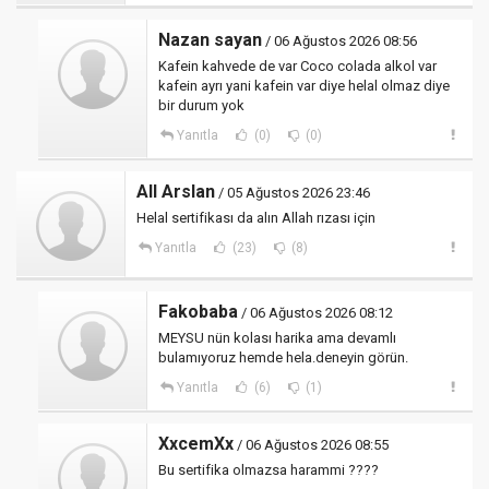
Nazan sayan
/ 06 Ağustos 2026 08:56
Kafein kahvede de var Coco colada alkol var
kafein ayrı yani kafein var diye helal olmaz diye
bir durum yok
Yanıtla
(0)
(0)
All Arslan
/ 05 Ağustos 2026 23:46
Helal sertifikası da alın Allah rızası için
Yanıtla
(23)
(8)
Fakobaba
/ 06 Ağustos 2026 08:12
MEYSU nün kolası harika ama devamlı
bulamıyoruz hemde hela.deneyin görün.
Yanıtla
(6)
(1)
XxcemXx
/ 06 Ağustos 2026 08:55
Bu sertifika olmazsa harammi ????