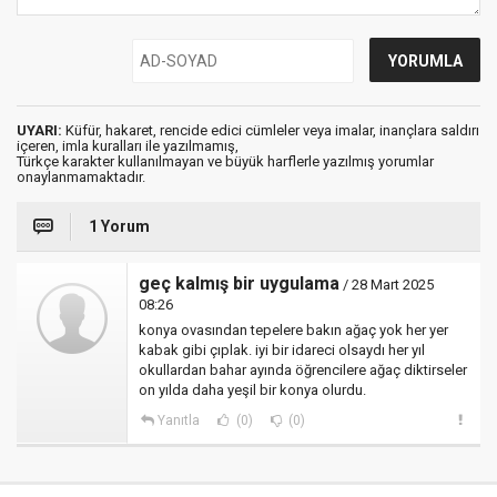
UYARI:
Küfür, hakaret, rencide edici cümleler veya imalar, inançlara saldırı
içeren, imla kuralları ile yazılmamış,
Türkçe karakter kullanılmayan ve büyük harflerle yazılmış yorumlar
onaylanmamaktadır.
1 Yorum
geç kalmış bir uygulama
/ 28 Mart 2025
08:26
konya ovasından tepelere bakın ağaç yok her yer
kabak gibi çıplak. iyi bir idareci olsaydı her yıl
okullardan bahar ayında öğrencilere ağaç diktirseler
on yılda daha yeşil bir konya olurdu.
Yanıtla
(0)
(0)