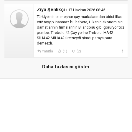
Ziya Şenlikçi
/ 17 Haziran 2026 08:45
Türkiye'nin en meşhur çay markalarından birisi iflas
etti! tayyip inanmaz bu habere, Ülkenin ekonomisini
damatlarının firmalarının Bilancosu gibi görüryor toz
pembe. Tirebolu 42 Çay yerine Trebolu İHA42
SİHA42 MİHA42 üretseydi şimdi paraya para
demezdi.
Yanıtla
(1)
(2)
Daha fazlasını göster