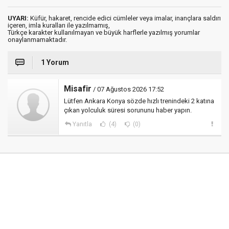
UYARI:
Küfür, hakaret, rencide edici cümleler veya imalar, inançlara saldırı
içeren, imla kuralları ile yazılmamış,
Türkçe karakter kullanılmayan ve büyük harflerle yazılmış yorumlar
onaylanmamaktadır.
1 Yorum
Misafir
/ 07 Ağustos 2026 17:52
Lütfen Ankara Konya sözde hızlı trenindeki 2 katına
çıkan yolculuk süresi sorununu haber yapın.
Yanıtla
(4)
(0)