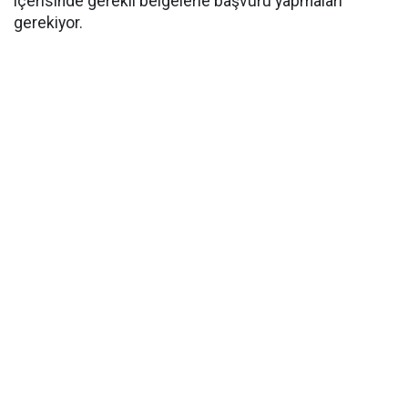
içerisinde gerekli belgelerle başvuru yapmaları
gerekiyor.