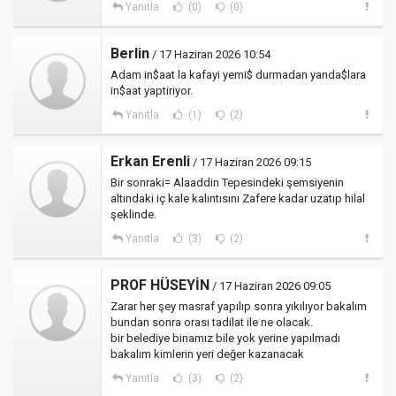
Yanıtla
(0)
(0)
Berlin
/ 17 Haziran 2026 10:54
Adam in$aat la kafayi yemi$ durmadan yanda$lara
in$aat yaptiriyor.
Yanıtla
(1)
(2)
Erkan Erenli
/ 17 Haziran 2026 09:15
Bir sonraki= Alaaddin Tepesindeki şemsiyenin
altındaki iç kale kalıntısını Zafere kadar uzatıp hilal
şeklinde.
Yanıtla
(3)
(2)
PROF HÜSEYİN
/ 17 Haziran 2026 09:05
Zarar her şey masraf yapılıp sonra yıkılıyor bakalım
bundan sonra orası tadilat ile ne olacak.
bir belediye binamız bile yok yerine yapılmadı
bakalım kimlerin yeri değer kazanacak
Yanıtla
(3)
(2)