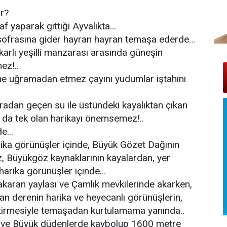
ur?
f yaparak gittiği Ayvalıkta…
sofrasına gider hayran hayran temaşa ederde…
arlı yeşilli manzarası arasında güneşin
ez!..
ne uğramadan etmez çayını yudumlar iştahını
radan geçen su ile üstündeki kayalıktan çıkan
a da tek olan harikayı önemsemez!..
e...
ika görünüşler içinde, Büyük Gözet Dağının
öz, Büyükgöz kaynaklarının kayalardan, yer
 harika görünüşler içinde…
akaran yaylası ve Çamlık mevkilerinde akarken,
kan derenin harika ve heyecanlı görünüşlerin,
tirmesiyle temaşadan kurtulamama yanında..
 ve Büyük düdenlerde kaybolup 1600 metre