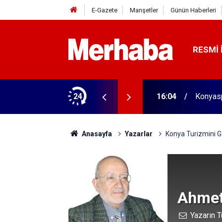
E-Gazete
Manşetler
Günün Haberleri
RESMI 
aldı! 313 beygir motoru var
24
16:04
Konyasp
Anasayfa
Yazarlar
Konya Turizmini Ge
Ahmet
Yazarın T