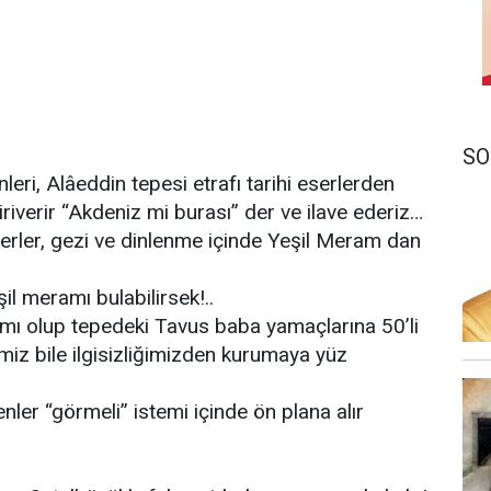
SO
eri, Alâeddin tepesi etrafı tarihi eserlerden
riverir “Akdeniz mi burası” der ve ilave ederiz…
erler, gezi ve dinlenme içinde Yeşil Meram dan
şil meramı bulabilirsek!..
ı olup tepedeki Tavus baba yamaçlarına 50’li
rimiz bile ilgisizliğimizden kurumaya yüz
nler “görmeli” istemi içinde ön plana alır