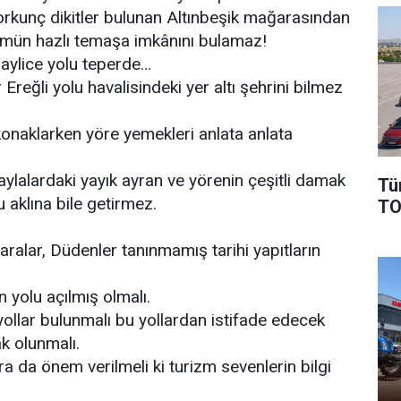
korkunç dikitler bulunan Altınbeşik mağarasından
ümün hazlı temaşa imkânını bulamaz!
 haylice yolu teperde…
reğli yolu havalisindeki yer altı şehrini bilmez
konaklarken yöre yemekleri anlata anlata
aylalardaki yayık ayran ve yörenin çeşitli damak
Tü
 aklına bile getirmez.
TO
ralar, Düdenler tanınmamış tarihi yapıtların
n yolu açılmış olmalı.
yollar bulunmalı bu yollardan istifade edecek
k olunmalı.
ara da önem verilmeli ki turizm sevenlerin bilgi