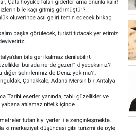
ılar, Çatalhöyük’e falan giderler ama onunla kalır!
izlerin bile kaçı gitmiş görmüştür?..
lük oluverince asıl geliri temin edecek birkaç
lım başka görülecek, turisti tutacak yerlerimiz
eyiveririz.
alya’dan bile geri kalmaz denilebilir!..
güzellikler burada nerde gezer!” diyeceksiniz?
 diğer şehirlerimiz de Deniz yok mu?..
onguldak, Çanakkale, Adana Mersin bir Antalya
a Tarihi eserler yanında, tabii güzellikler ve
yabana atılamaz nitelik içinde.
ometreler tutan kıyı yerleri ile zenginleşmekte.
da ki merkeziyet düşüncesi gibi turizmi de öyle