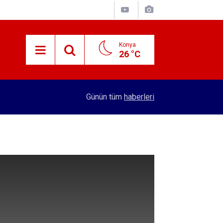
Konya
26 °C
15:29
Merkez Bankası rezervleri açıklandı
Günün tüm
haberleri