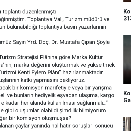
Ko
li toplantı düzenlenmişti
31
eğinmiştim. Toplantıya Vali, Turizm müdürü ve
nun bulunabildiği toplantıya basın yazarlarının
ümüz Sayın Yrd. Doç. Dr. Mustafa Çıpan Şöyle
Turizm Stratejisi Plânına göre Marka Kültür
ya’nın, marka değerini oluşturmak ve yükseltmek
rizmi Kenti Eylem Plânı” hazırlanmaktadır.
şlarının katkı yapmasını bekliyoruz.
lacak bir komisyon marifetiyle veya bir yarışma
Ko
eli ve bunların hediyelik eşyadan ulaşıma, kargo
Ga
re kadar her alanda kullanılması sağlanmalı…”
 gibi oluşumlar olabildi şimdilik bilmiyorum.
e eğer bir komisyon oluşmuşsa?
mlanan çaylar yanında hal hatır soruşları sonucu