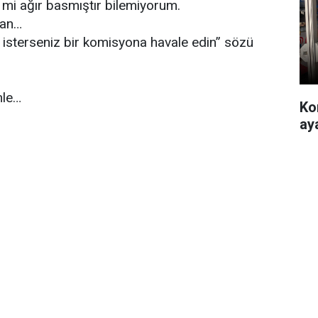
 mi ağır basmıştır bilemiyorum.
lan…
i isterseniz bir komisyona havale edin” sözü
mle…
Ko
ay