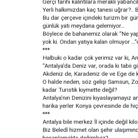
Gerçi tarihi kalıntılara meraklı yabanc
Yerli halkımızdan kaç tanesi uğrar?.. B
Bu dar çerçeve içindeki turizm bir gün
günlük yatı meydana gelemiyor...
Böylece de bahanemiz olarak “Ne yapa
yok ki. Ondan yatıya kalan olmuyor ...”d
***
Halbuki o kadar çok yerimiz var ki, Ant
“Antalya’da Deniz var, orada ki tabii 
Akdeniz de, Karadeniz de ve Ege de ki
O halde neden, söz gelişi Samsun, Z
kadar Turistik kıymette değil?
Antalya’nın Denizini kıyaslayamayız am
harika yerler Konya çevresinde de hiç 
***
Antalya bile merkez İl içinde değil kil
Biz Beledî hizmet olan şehir ulaşımın
hesaplamakta değimliyiz?