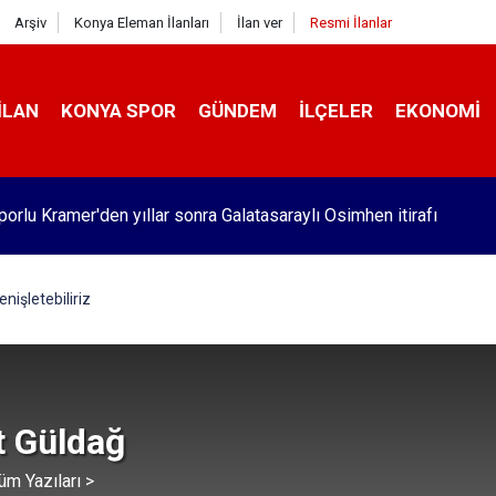
Arşiv
Konya Eleman İlanları
İlan ver
Resmi İlanlar
İLAN
KONYA SPOR
GÜNDEM
İLÇELER
EKONOMI
orlu Kramer'den yıllar sonra Galatasaraylı Osimhen itirafı
nişletebiliriz
 Güldağ
üm Yazıları >