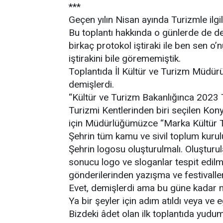
***
Geçen yılın Nisan ayında Turizmle ilgi
Bu toplantı hakkında o günlerde de d
birkaç protokol iştiraki ile ben sen o’
iştirakini bile görememiştik.
Toplantıda İl Kültür ve Turizm Müdür
demişlerdi.
“Kültür ve Turizm Bakanlığınca 2023 
Turizmi Kentlerinden biri seçilen Kon
için Müdürlüğümüzce “Marka Kültür Tu
Şehrin tüm kamu ve sivil toplum kurulu
Şehrin logosu oluşturulmalı. Oluşturu
sonucu logo ve sloganlar tespit edilm
gönderilerinden yazışma ve festivalle
Evet, demişlerdi ama bu güne kadar ne
Ya bir şeyler için adım atıldı veya v
Bizdeki âdet olan ilk toplantıda yudu