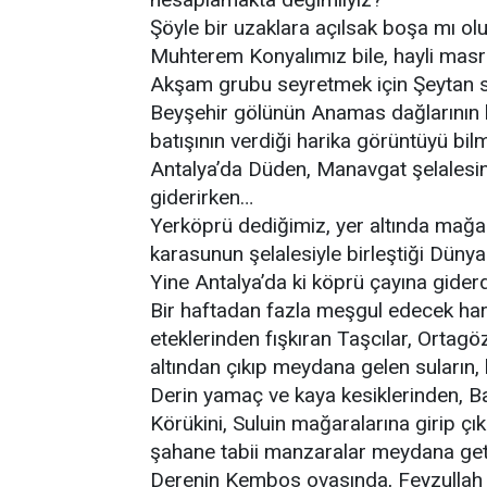
Şöyle bir uzaklara açılsak boşa mı ol
Muhterem Konyalımız bile, hayli masra
Akşam grubu seyretmek için Şeytan 
Beyşehir gölünün Anamas dağlarının k
batışının verdiği harika görüntüyü bilm
Antalya’da Düden, Manavgat şelalesi
giderirken…
Yerköprü dediğimiz, yer altında mağa
karasunun şelalesiyle birleştiği Düny
Yine Antalya’da ki köprü çayına giderd
Bir haftadan fazla meşgul edecek har
eteklerinden fışkıran Taşcılar, Ortag
altından çıkıp meydana gelen suların,
Derin yamaç ve kaya kesiklerinden, B
Körükini, Suluin mağaralarına girip çı
şahane tabii manzaralar meydana ge
Derenin Kembos ovasında, Feyzullah