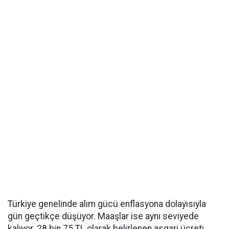
Türkiye genelinde alım gücü enflasyona dolayısıyla
gün geçtikçe düşüyor. Maaşlar ise aynı seviyede
kalıyor. 28 bin 75 TL olarak belirlenen asgari ücreti