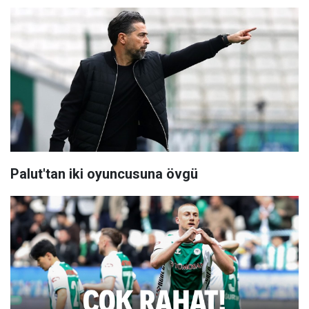
Palut'tan iki oyuncusuna övgü