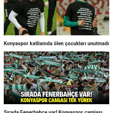
Konyaspor katliamda ölen çocukları unutmadı
Sırada Fenerbahçe var! Konyaspor camiası