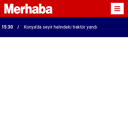
15:30
Konya'da seyir halindeki traktör yandı
Konyalıların bilmediği o gerçek! İbrahimoviç'le top
15:21
koşturmuştu