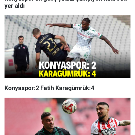
yer aldı
Konyaspor:2 Fatih Karagümrük:4