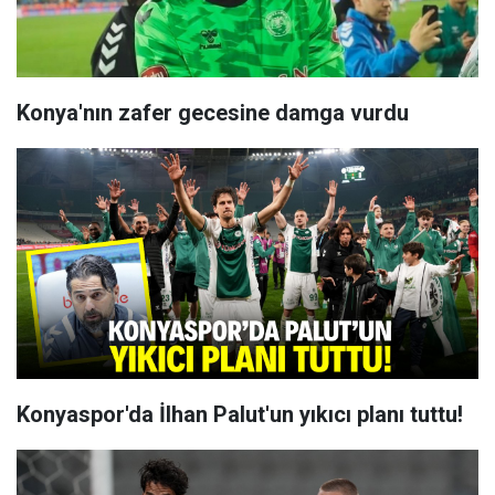
Konya'nın zafer gecesine damga vurdu
Konyaspor'da İlhan Palut'un yıkıcı planı tuttu!