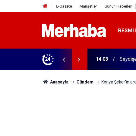
E-Gazete
Manşetler
Günün Haberleri
RESMI 
kevi açılıyor
24
13:53
'Konya’
Anasayfa
Gündem
Konya Şeker'in araz