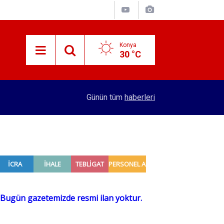
Konya
30 °C
13:29
Devlet ve Din Arasında
Günün tüm
haberleri