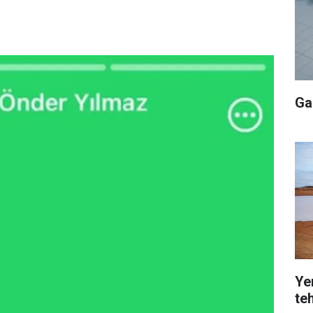
Ga
Yer
teh