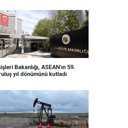
şişleri Bakanlığı, ASEAN'ın 59.
ruluş yıl dönümünü kutladı