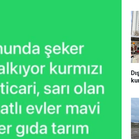
Dı
ku