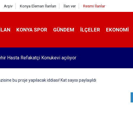
Arşiv
Konya Eleman İlanları
İlan ver
Resmi İlanlar
İLAN
KONYA SPOR
GÜNDEM
İLÇELER
EKONOMI
da taşınması istenirken iş makinelerinin bozulduğu kabir!'
isine bu proje yapılacak iddiası! Kat sayısı paylaşıldı