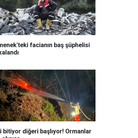
menek'teki facianın baş şüphelisi
kalandı
i bitiyor diğeri başlıyor! Ormanlar