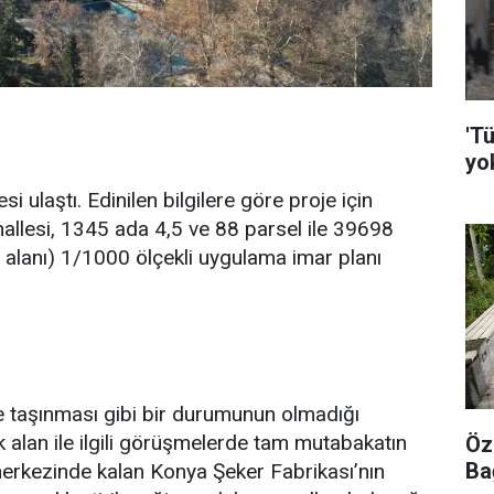
'Tü
yo
 ulaştı. Edinilen bilgilere göre proje için
hallesi, 1345 ada 4,5 ve 88 parsel ile 39698
ı alanı) 1/1000 ölçekli uygulama imar planı
e taşınması gibi bir durumunun olmadığı
k alan ile ilgili görüşmelerde tam mutabakatın
Öz
Ba
 merkezinde kalan Konya Şeker Fabrikası’nın