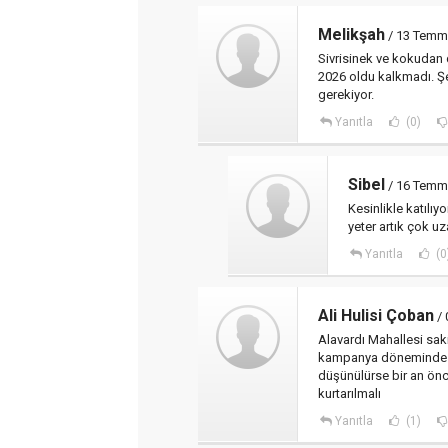
Melikşah
/ 13 Temm
Sivrisinek ve kokudan 
2026 oldu kalkmadı. Şe
gerekiyor.
Yanıtla
(0)
Sibel
/ 16 Temm
Kesinlikle katılı
yeter artık çok uz
Yanıtla
(0
Ali Hulisi Çoban
/ 
Alavardı Mahallesi sak
kampanya döneminde gü
düşünülürse bir an önce
kurtarılmalı
Yanıtla
(1)