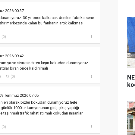
uz 2026 00:37
duramıyoruz. 30 yıl once kalkacak denilen fabrika sene
hir merkezinde kalan bu farikanin artık kalkması
(0)
uz 2026 09:42
yorum yazın sivrusinekten kışın kokudan duramiyoruz
attılar biran önce kaldirilmali
NE
)
(0)
ko
09 Temmuz 2026 07:05
inleri olarak bizler kokudan duramıyoruz hele
nlük 1000 tır kamyonunun giriş çıkış yaptığı
 taşınmalı trafik rahatlatılmalı kokudan insanlar
(0)