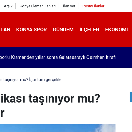
Arşiv
Konya Eleman İlanları
İlan ver
Resmi İlanlar
İLAN
KONYA SPOR
GÜNDEM
İLÇELER
EKONOMI
orlu Kramer'den yıllar sonra Galatasaraylı Osimhen itirafı
ı taşınıyor mu? İşte tüm gerçekler
ikası taşınıyor mu?
r