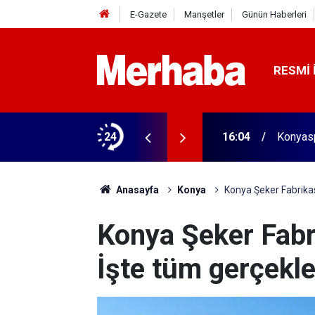
E-Gazete
Manşetler
Günün Haberleri
RESMI 
aldı! 313 beygir motoru var
24
16:04
Konyasp
Anasayfa
Konya
Konya Şeker Fabrikas
Konya Şeker Fabr
İşte tüm gerçekle