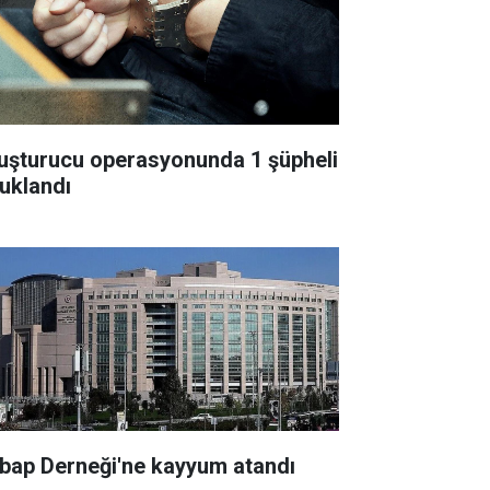
uşturucu operasyonunda 1 şüpheli
tuklandı
bap Derneği'ne kayyum atandı