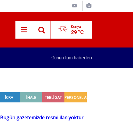
Konya
29 °C
15:29
Merkez Bankası rezervleri açıklandı
Günün tüm
haberleri