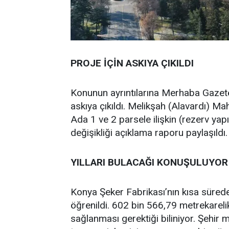
PROJE İÇİN ASKIYA ÇIKILDI
Konunun ayrıntılarına Merhaba Gazetesi
askıya çıkıldı. Melikşah (Alavardı) Ma
Ada 1 ve 2 parsele ilişkin (rezerv yap
değişikliği açıklama raporu paylaşıldı.
YILLARI BULACAĞI KONUŞULUYOR
Konya Şeker Fabrikası’nın kısa süred
öğrenildi. 602 bin 566,79 metrekareli
sağlanması gerektiği biliniyor. Şehir