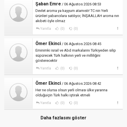
Şaban Emre
/ 06 Ağustos 2026 08:53
Devlet aroma ya kayyum atamıstı! TC nin Yerli
ürünleri yabancılara satılıyor, İNŞAALLAH aroma nın
akıbeti öyle olmaz
Yanıtla
(0)
(0)
Ömer Ekinci
/ 06 Ağustos 2026 08:45
Eminimki israil ve Abd markalarını Türkiyeden silip
süpürecek Türk halkının yerli ve milliliğini
gösterecektir
Yanıtla
(0)
(0)
Ömer Ekinci
/ 06 Ağustos 2026 08:42
Her ne olursa olsun yerli olması ülke yararına
olduğuiçin Türk halkı iştirak etmeli
Yanıtla
(0)
(0)
Daha fazlasını göster