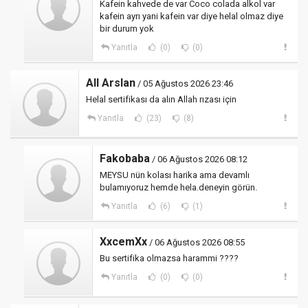
Kafein kahvede de var Coco colada alkol var
kafein ayrı yani kafein var diye helal olmaz diye
bir durum yok
Yanıtla
(0)
(0)
All Arslan
/ 05 Ağustos 2026 23:46
Helal sertifikası da alın Allah rızası için
Yanıtla
(23)
(8)
Fakobaba
/ 06 Ağustos 2026 08:12
MEYSU nün kolası harika ama devamlı
bulamıyoruz hemde hela.deneyin görün.
Yanıtla
(6)
(1)
XxcemXx
/ 06 Ağustos 2026 08:55
Bu sertifika olmazsa harammi ????
Yanıtla
(0)
(0)