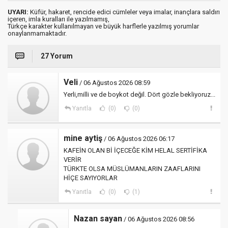
UYARI:
Küfür, hakaret, rencide edici cümleler veya imalar, inançlara saldırı
içeren, imla kuralları ile yazılmamış,
Türkçe karakter kullanılmayan ve büyük harflerle yazılmış yorumlar
onaylanmamaktadır.
27 Yorum
Veli
/ 06 Ağustos 2026 08:59
Yerli,milli ve de boykot değil. Dört gözle bekliyoruz...
Yanıtla
(0)
(0)
mine aytiş
/ 06 Ağustos 2026 06:17
KAFEİN OLAN Bİ İÇECEĞE KİM HELAL SERTİFİKA
VERİR
TÜRKTE OLSA MÜSLÜMANLARIN ZAAFLARINI
HİÇE SAYIYORLAR
Yanıtla
(0)
(1)
Nazan sayan
/ 06 Ağustos 2026 08:56