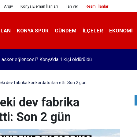
Arşiv
Konya Eleman İlanları
İlan ver
Resmi İlanlar
İLAN
KONYA SPOR
GÜNDEM
İLÇELER
EKONOMI
’nin en iyileri' arasında Konya yok!
ki dev fabrika konkordato ilan etti: Son 2 gün
eki dev fabrika
tti: Son 2 gün