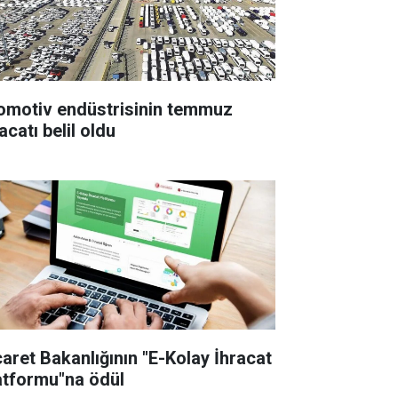
omotiv endüstrisinin temmuz
acatı belil oldu
caret Bakanlığının "E-Kolay İhracat
atformu"na ödül