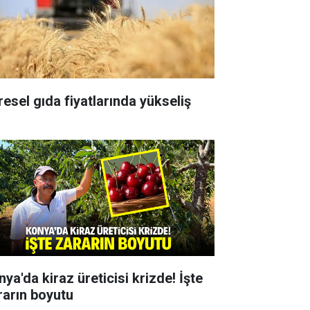
resel gıda fiyatlarında yükseliş
ya'da kiraz üreticisi krizde! İşte
rarın boyutu