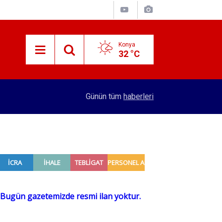
Konya
32 °C
13:52
Özgökçen, Pekyatırmacı ve Bağcı'dan park ziyar
Günün tüm
haberleri