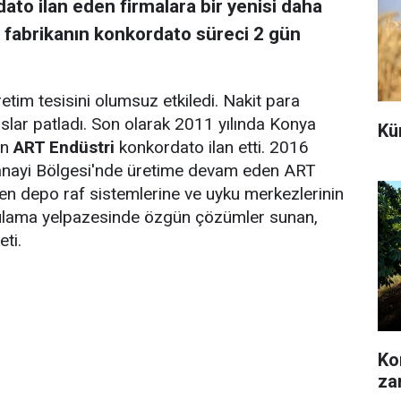
ato ilan eden firmalara bir yenisi daha
 fabrikanın konkordato süreci 2 gün
etim tesisini olumsuz etkiledi. Nakit para
aslar patladı. Son olarak 2011 yılında Konya
Kü
an
ART Endüstri
konkordato ilan etti. 2016
Sanayi Bölgesi'nde üretime devam eden ART
den depo raf sistemlerine ve uyku merkezlerinin
ygulama yelpazesinde özgün çözümler sunan,
eti.
Kon
za