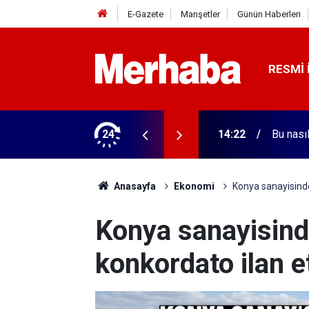
E-Gazete
Manşetler
Günün Haberleri
RESMI 
da 1 kişi öldürüldü
24
13:59
'Türkiye
Anasayfa
Ekonomi
Konya sanayisinde
Konya sanayisind
konkordato ilan e