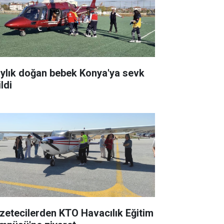
aylık doğan bebek Konya'ya sevk
ldi
zetecilerden KTO Havacılık Eğitim