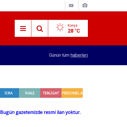
Konya
28 °C
15:38
Konyalı patron 70 bin TL maaşla personel arıyor!
Günün tüm
haberleri