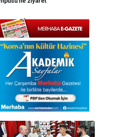
mpüsü'ne ziyaret