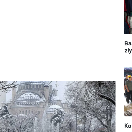
Ba
ziy
Ko