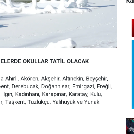
Ka
ÇELERDE OKULLAR TATİL OLACAK
Ahırlı, Akören, Akşehir, Altınekin, Beyşehir,
bent, Derebucak, Doğanhisar, Emirgazi, Ereğli,
Ilgın, Kadınhanı, Karapınar, Karatay, Kulu,
r, Taşkent, Tuzlukçu, Yalıhüyük ve Yunak