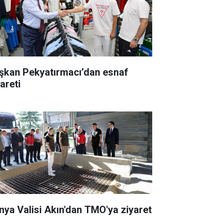
şkan Pekyatırmacı’dan esnaf
areti
nya Valisi Akın'dan TMO'ya ziyaret