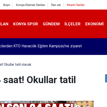
Arşiv
Konya Eleman İlanları
İlan ver
Resmi İlanlar
İLAN
KONYA SPOR
GÜNDEM
İLÇELER
EKONOMI
Pekyatırmacı’dan esnaf ziyareti
t! Okullar tatil olacak
saat! Okullar tatil