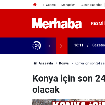
E-Gazete
Manşetler
Günün Haberleri
RESMI 
ğitim Kampüsü'ne ziyaret
24
15:45
Başkan 
Anasayfa
Konya
Konya için son 24 saa
Konya için son 24 
olacak