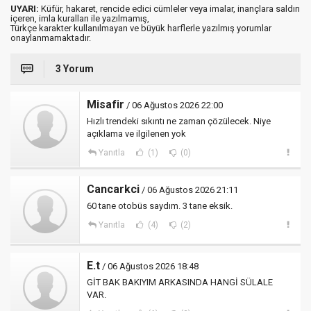
UYARI:
Küfür, hakaret, rencide edici cümleler veya imalar, inançlara saldırı
içeren, imla kuralları ile yazılmamış,
Türkçe karakter kullanılmayan ve büyük harflerle yazılmış yorumlar
onaylanmamaktadır.
3 Yorum
Misafir
/ 06 Ağustos 2026 22:00
Hızlı trendeki sıkıntı ne zaman çözülecek. Niye
açıklama ve ilgilenen yok
Yanıtla
(1)
(0)
Cancarkci
/ 06 Ağustos 2026 21:11
60 tane otobüs saydım. 3 tane eksik.
Yanıtla
(4)
(2)
E.t
/ 06 Ağustos 2026 18:48
GİT BAK BAKIYIM ARKASINDA HANGİ SÜLALE
VAR.