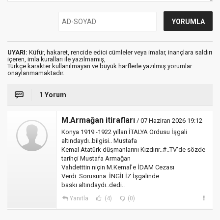
UYARI:
Küfür, hakaret, rencide edici cümleler veya imalar, inançlara saldırı
içeren, imla kuralları ile yazılmamış,
Türkçe karakter kullanılmayan ve büyük harflerle yazılmış yorumlar
onaylanmamaktadır.
1 Yorum
M.Armağan itirafları
/ 07 Haziran 2026 19:12
Konya 1919 -1922 yılları İTALYA Ordusu İşgali
altındaydı..bilgisi.. Mustafa
Kemal Atatürk düşmanlarını Kızdırır..#..TV'de sözde
tarihçi Mustafa Armağan
Vahdetttin niçin M.Kemal'e İDAM Cezası
Verdi..Sorusuna..İNGİLİZ İşgalinde
baskı altındaydı..dedi..
Yanıtla
(4)
(0)