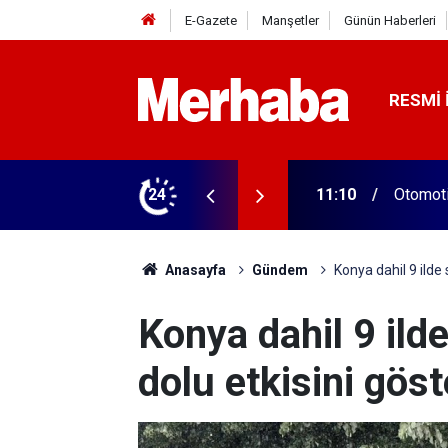
E-Gazete
Manşetler
Günün Haberleri
RESMI 
racatı belil oldu
24
11:07
Hayatın
Anasayfa
Gündem
Konya dahil 9 ilde
Konya dahil 9 ild
dolu etkisini göst