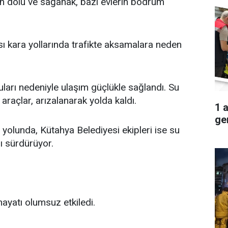
n dolu ve sağanak, bazı evlerin bodrum
arası kara yollarında trafikte aksamalara neden
ları nedeniyle ulaşım güçlükle sağlandı. Su
araçlar, arızalanarak yolda kaldı.
1 
ger
 yolunda, Kütahya Belediyesi ekipleri ise su
nı sürdürüyor.
ayatı olumsuz etkiledi.