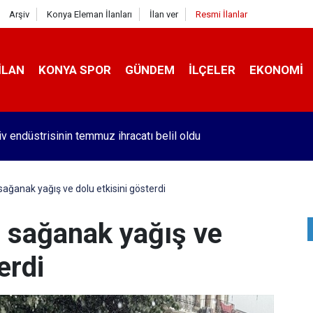
Arşiv
Konya Eleman İlanları
İlan ver
Resmi İlanlar
İLAN
KONYA SPOR
GÜNDEM
İLÇELER
EKONOMI
 İçinden Kısa Kısa - 182
 sağanak yağış ve dolu etkisini gösterdi
e sağanak yağış ve
erdi