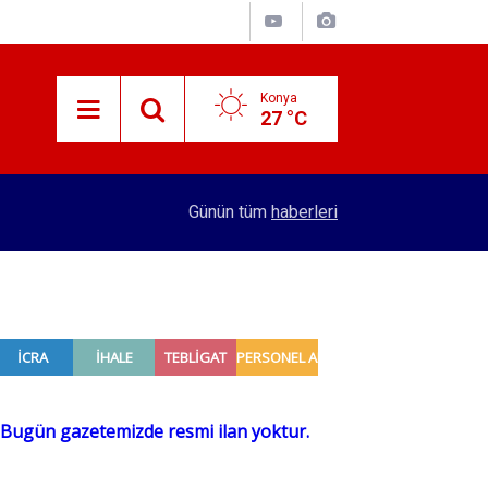
Konya
27 °C
10:38
Ticaret Bakanlığının "E-Kolay İhracat Platformu"
Günün tüm
haberleri