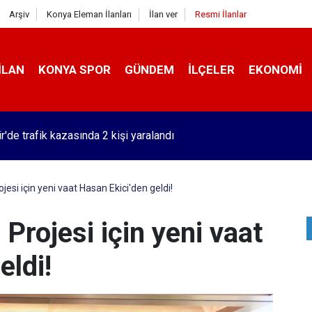
Arşiv
Konya Eleman İlanları
İlan ver
Resmi İlanlar
İLAN
KONYA SPOR
GÜNDEM
İLÇELER
EKONOMI
r'de trafik kazasında 2 kişi yaralandı
esi için yeni vaat Hasan Ekici'den geldi!
Projesi için yeni vaat
eldi!