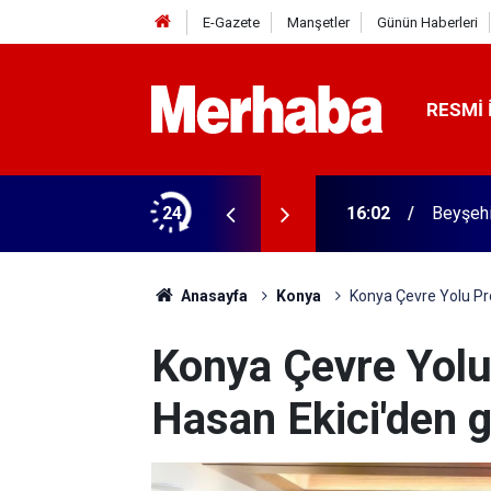
E-Gazete
Manşetler
Günün Haberleri
RESMI 
rme tamam! Başkandan ilk mesaj
24
16:02
Beyşehi
Anasayfa
Konya
Konya Çevre Yolu Proj
Konya Çevre Yolu 
Hasan Ekici'den g