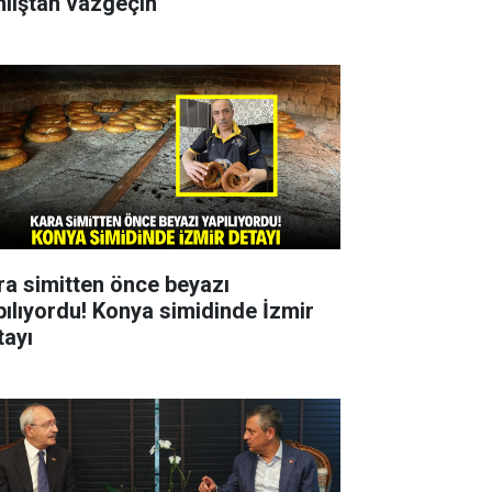
nlıştan vazgeçin
ra simitten önce beyazı
pılıyordu! Konya simidinde İzmir
tayı