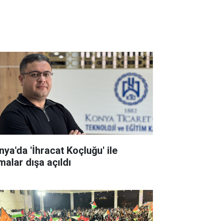
nya'da 'İhracat Koçluğu' ile
malar dışa açıldı