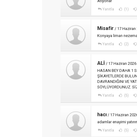
Atıyorlar
Yanıtla
(1)
Misafir
/ 17 Haziran
Konyaya liman nezema
Yanıtla
(2)
ALİ
/ 17 Haziran 2026
HASAN BEY DAHA 1 S
ŞİKAYETLERDE BULUN
DAVRANDIĞINI VE YAT
SÖYLÜYORDUNUZ. SİZ
Yanıtla
(5)
hacı
/ 17 Haziran 202
adamlar enayimi yatırı
Yanıtla
(5)