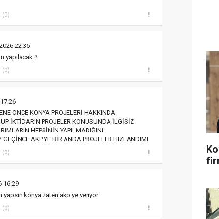
(0)
 2026 22:35
n yapılacak ?
(0)
 17:26
ENE ÖNCE KONYA PROJELERİ HAKKINDA
UP İKTİDARIN PROJELER KONUSUNDA İLGİSİZ
IRIMLARIN HEPSİNİN YAPILMADIĞINI
 GEÇİNCE AKP YE BİR ANDA PROJELER HIZLANDIMI
Ko
(0)
fir
6 16:29
m yapsın konya zaten akp ye veriyor
(0)