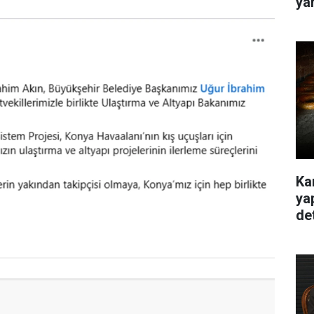
ya
Ka
ya
de