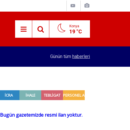
Konya
19 °C
15:59
Konya'nın öncü firması atakta! Yeni yatırıma imza
Günün tüm
haberleri