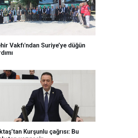
hir Vakfı'ndan Suriye’ye düğün
rdımı
ktaş’tan Kurşunlu çağrısı: Bu