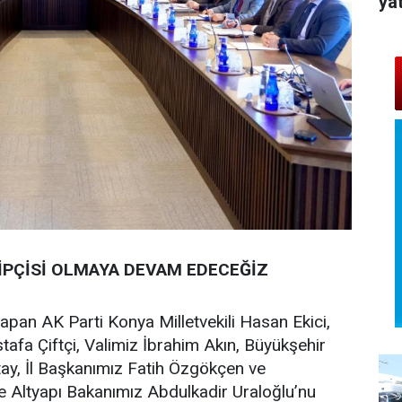
yat
KİPÇİSİ OLMAYA DEVAM EDECEĞİZ
an AK Parti Konya Milletvekili Hasan Ekici,
ustafa Çiftçi, Valimiz İbrahim Akın, Büyükşehir
ay, İl Başkanımız Fatih Özgökçen ve
a ve Altyapı Bakanımız Abdulkadir Uraloğlu’nu