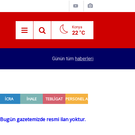
Konya
22 °C
15:29
Merkez Bankası rezervleri açıklandı
Günün tüm
haberleri