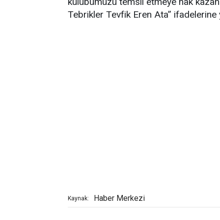
kulübümüzü temsil etmeye hak kazandı
Tebrikler Tevfik Eren Ata” ifadelerine y
Haber Merkezi
Kaynak: