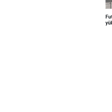
Fut
yü