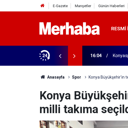
E-Gazete
Manşetler
Günün Haberleri
RESMI 
aldı! 313 beygir motoru var
24
16:04
Konyasp
Anasayfa
Spor
Konya Büyükşehir'in t
Konya Büyükşehi
milli takıma seçil