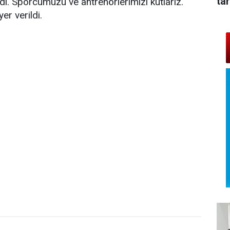
tar
. Sporcumuzu ve antrenörlerimizi kutlarız.
er verildi.