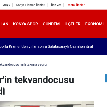
Arşiv
Konya Eleman İlanları
İlan ver
Resmi İlanlar
İLAN
KONYA SPOR
GÜNDEM
İLÇELER
EKONOMI
orlu Kramer'den yıllar sonra Galatasaraylı Osimhen itirafı
ekvandocusu milli takıma seçildi
r'in tekvandocusu
di