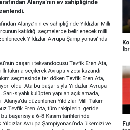
rafından Alanya’nın ev sahipliğinde
üzenlendi.
ndan Alanya’nın ev sahipliğinde Yıldızlar Milli
cunun katıldığı seçmelerde belirlenecek milli
zenlenecek Yıldızlar Avrupa Şampiyonası’nda
Ko
İb
’nün başarılı tekvandocusu Tevfik Eren Ata,
lli takıma seçilerek Avrupa vizesi kazandı.
Takım seçmesinde ter döken Tevfik Eren Ata,
iyon oldu. Ata bu başarısıyla Yıldızlar Avrupa
. Sarı-siyahlı kulüpten yapılan açıklamada,
. Alanya’da düzenlenen Yıldızlar Milli Takım
Tevfik Eren Ata, tüm rakiplerini geride
u başarısıyla 6-8 Kasım tarihlerinde
Fu
k Yıldızlar Avrupa Şampiyonası’nda ülkemizi ve