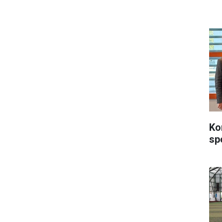
Ko
sp