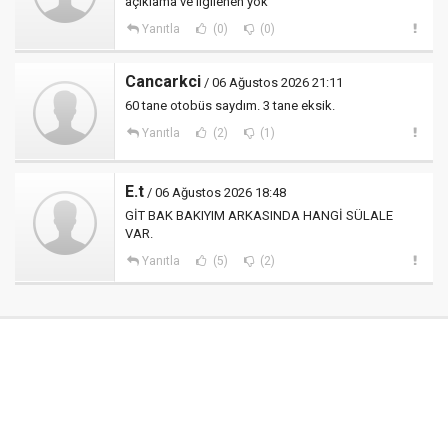
açıklama ve ilgilenen yok
Yanıtla
(0)
(0)
Cancarkci
/ 06 Ağustos 2026 21:11
60 tane otobüs saydım. 3 tane eksik.
Yanıtla
(2)
(1)
E.t
/ 06 Ağustos 2026 18:48
GİT BAK BAKIYIM ARKASINDA HANGİ SÜLALE
VAR.
Yanıtla
(5)
(2)