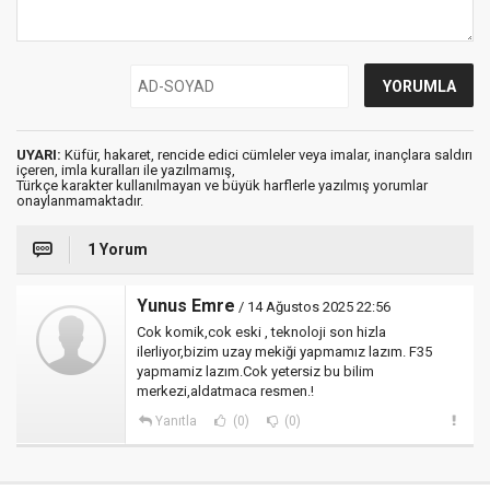
UYARI:
Küfür, hakaret, rencide edici cümleler veya imalar, inançlara saldırı
içeren, imla kuralları ile yazılmamış,
Türkçe karakter kullanılmayan ve büyük harflerle yazılmış yorumlar
onaylanmamaktadır.
1 Yorum
Yunus Emre
/ 14 Ağustos 2025 22:56
Cok komik,cok eski , teknoloji son hizla
ilerliyor,bizim uzay mekiği yapmamız lazım. F35
yapmamiz lazım.Cok yetersiz bu bilim
merkezi,aldatmaca resmen.!
Yanıtla
(0)
(0)