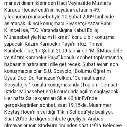
manevi dinamiklerinden Hacı Veyiszâde Mustafa
Kurucu Hocaefendi’nin hayatını vefatının 49.
yıldönümü münasebetiyle 10 Şubat 2009 tarihinde
anlatacak. İkinci konuşmacı Siyasetçi-Yazar Bahri
Kılınçel ise, “T.C. Vatandaşlığına Kabul Edilişi
Münasebetiyle Nazım Hikmet” konulu bir konuşma
yapacak. Kâzım Karabekir Paşa’nın kızı Timsal
Karabekir ise, 17 Şubat 2009 tarihinde “Millî Mücadele
ve Kâzım Karabekir Paşa” konulu sohbet toplantısında,
babasının hatıralarını dile getirecek. Şubat ayının son
konuşmacısı olan S.Ü. Sosyoloji Bölümü Öğretim
Üyesi Doç. Dr. Ramazan Yelken, “Cemaatleşme
Sosyolojisi” konulu konuşmasında (Toplum-Cemaat-
İktidar Münasebetleri) konusunda açılım sağlayacak.
Her hafta Salı akşamları Sille Kültür Evi’nde
gerçekleştirilen sohbet, saat 19.15’de, Muammer
Koştaş Hoca’nın verdiği “Fıkıh Sohbeti”yle başlıyor.
Saat 20’de de diğer sohbete geçiliyor. Arabası
olmayanlar için Stadyum önünden saat 19’da, Belediye