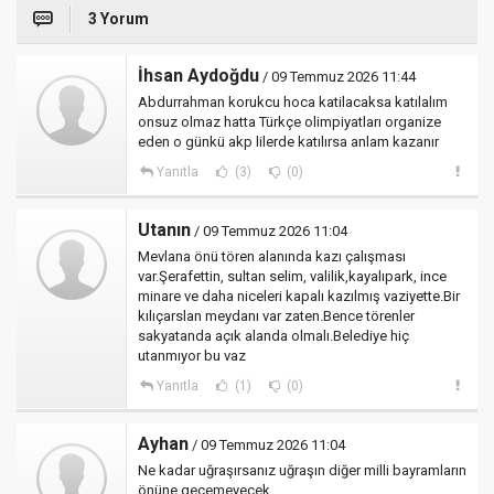
3 Yorum
İhsan Aydoğdu
/ 09 Temmuz 2026 11:44
Abdurrahman korukcu hoca katilacaksa katılalım
onsuz olmaz hatta Türkçe olimpiyatları organize
eden o günkü akp lilerde katılırsa anlam kazanır
Yanıtla
(3)
(0)
Utanın
/ 09 Temmuz 2026 11:04
Mevlana önü tören alanında kazı çalışması
var.Şerafettin, sultan selim, valilik,kayalıpark, ince
minare ve daha niceleri kapalı kazılmış vaziyette.Bir
kılıçarslan meydanı var zaten.Bence törenler
sakyatanda açık alanda olmalı.Belediye hiç
utanmıyor bu vaz
Yanıtla
(1)
(0)
Ayhan
/ 09 Temmuz 2026 11:04
Ne kadar uğraşırsanız uğraşın diğer milli bayramların
önüne geçemeyecek.