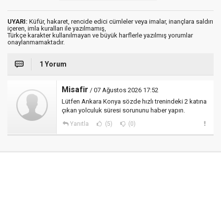
UYARI:
Küfür, hakaret, rencide edici cümleler veya imalar, inançlara saldırı
içeren, imla kuralları ile yazılmamış,
Türkçe karakter kullanılmayan ve büyük harflerle yazılmış yorumlar
onaylanmamaktadır.
1 Yorum
Misafir
/ 07 Ağustos 2026 17:52
Lütfen Ankara Konya sözde hızlı trenindeki 2 katına
çıkan yolculuk süresi sorununu haber yapın.
Yanıtla
(5)
(0)